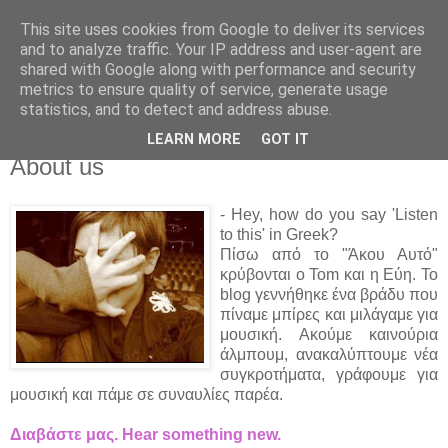
This site uses cookies from Google to deliver its services
Άκου αυτό ♫
and to analyze traffic. Your IP address and user-agent are
shared with Google along with performance and security
metrics to ensure quality of service, generate usage
I listen to bands that don't even exist yet.
statistics, and to detect and address abuse.
LEARN MORE
GOT IT
01/01/2009
About us
- Hey, how do you say 'Listen
to this' in Greek?
Πίσω από το "Άκου Αυτό"
κρύβονται ο Tom και η Εύη. Το
blog γεννήθηκε ένα βράδυ που
πίναμε μπίρες και μιλάγαμε για
μουσική. Ακούμε καινούρια
άλμπουμ, ανακαλύπτουμε νέα
συγκροτήματα, γράφουμε για
μουσική και πάμε σε συναυλίες παρέα.
Διαβάστε μας. Hear something new.