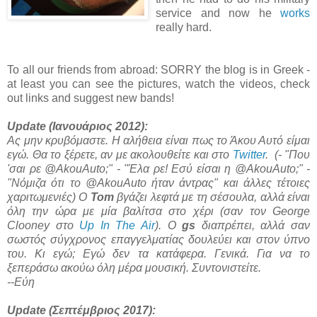
service and now he
works
really hard.
To all our friends from abroad: SORRY the blog is in Greek -
at least you can see the pictures, watch the videos, check
out links and suggest new bands!
Update (Ιανουάριος 2012):
Ας μην κρυβόμαστε. Η αλήθεια είναι πως το Άκου Αυτό είμαι
εγώ. Θα το ξέρετε, αν με ακολουθείτε και στο
Twitter
. (- "Που
'σαι ρε @AkouAuto;" - "Έλα ρε! Εσύ είσαι η @AkouAuto;" -
"Νόμιζα ότι το @AkouAuto ήταν άντρας" και άλλες τέτοιες
χαριτωμενιές) Ο
Tom
βγάζει λεφτά με τη σέσουλα, αλλά είναι
όλη την ώρα με μία βαλίτσα στο χέρι (σαν τον George
Clooney στο
Up In The Air
). Ο
gs
διαπρέπει, αλλά σαν
σωστός σύγχρονος επαγγελματίας δουλεύει και στον ύπνο
του. Κι εγώ; Εγώ δεν τα κατάφερα. Γενικά. Για να το
ξεπεράσω ακούω όλη μέρα μουσική. Συντονιστείτε.
--Εύη
Update (Σεπτέμβριος 2017):