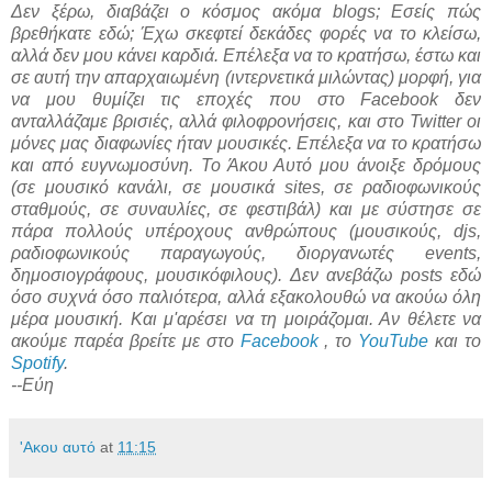
Δεν ξέρω, διαβάζει ο κόσμος ακόμα blogs; Εσείς πώς
βρεθήκατε εδώ; Έχω σκεφτεί δεκάδες φορές να το κλείσω,
αλλά δεν μου κάνει καρδιά. Επέλεξα να το κρατήσω, έστω και
σε αυτή την απαρχαιωμένη (ιντερνετικά μιλώντας) μορφή, για
να μου θυμίζει τις εποχές που στο Facebook δεν
ανταλλάζαμε βρισιές, αλλά φιλοφρονήσεις, και στο Twitter οι
μόνες μας διαφωνίες ήταν μουσικές. Επέλεξα να το κρατήσω
και από ευγνωμοσύνη. Το Άκου Αυτό μου άνοιξε δρόμους
(σε μουσικό κανάλι, σε μουσικά sites, σε ραδιοφωνικούς
σταθμούς, σε συναυλίες, σε φεστιβάλ) και με σύστησε σε
πάρα πολλούς υπέροχους ανθρώπους (μουσικούς, djs,
ραδιοφωνικούς παραγωγούς, διοργανωτές events,
δημοσιογράφους, μουσικόφιλους). Δεν ανεβάζω posts εδώ
όσο συχνά όσο παλιότερα, αλλά εξακολουθώ να ακούω όλη
μέρα μουσική. Και μ'αρέσει να τη μοιράζομαι. Αν θέλετε να
ακούμε παρέα βρείτε με στο
Facebook
, το
YouTube
και το
Spotify
.
--Εύη
'Ακου αυτό
at
11:15