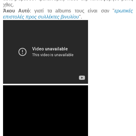
χθες.
Άκου Αυτό
: γιατί τα albums τους είναι σαν "
ερωτικές
επιστολές προς συλλέκτες βινυλίου
".