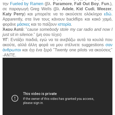
την
Fueled by Ramen
(βλ.
Paramore
,
Fall Out Boy
,
Fun
.),
σε παραγωγή Greg Wells (βλ.
Adele
,
Kid Cudi
,
Weezer
,
Katy Perry
) και μπορείτε να το ακούσετε ολόκληρο
εδώ
.
Apparently, στα live τους κάνουν backflips και κακό χαμό,
φοράνε
μάσκες
και το παίζουν
ιστορία
.
Άκου Αυτό
: "
cause somebody stole my car radio and now I
just sit in silence.
" (μη σου τύχει)
ΥΓ
: Εντάξει παιδιά, εγώ να τα ανεβάζω αυτά τα κουλά που
ακούτε, αλλά άλλη φορά να μου στέλνετε suggestions
σαν
άνθρωποι
και όχι ένα ξερό "Twenty one pilots να ακούσεις"
-ΑΝΤΕ.