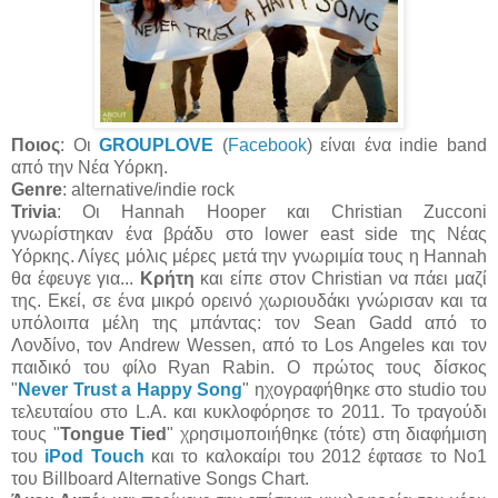
Ποιος
: Οι
GROUPLOVE
(
Facebook
) είναι ένα indie band
από την Νέα Υόρκη.
Genre
: alternative/indie rock
Trivia
: Οι Hannah Hooper και Christian Zucconi
γνωρίστηκαν ένα βράδυ στο lower east side της Νέας
Υόρκης. Λίγες μόλις μέρες μετά την γνωριμία τους η Hannah
θα έφευγε για...
Κρήτη
και είπε στον Christian να πάει μαζί
της. Εκεί, σε ένα μικρό ορεινό χωριουδάκι γνώρισαν και τα
υπόλοιπα μέλη της μπάντας: τον Sean Gadd από το
Λονδίνο, τον Andrew Wessen, από το Los Angeles και τον
παιδικό του φίλο Ryan Rabin. Ο πρώτος τους δίσκος
"
Never Trust a Happy Song
" ηχογραφήθηκε στο studio του
τελευταίου στο L.A. και κυκλοφόρησε το 2011. To τραγούδι
τους "
Tongue Tied
" χρησιμοποιήθηκε (τότε) στη διαφήμιση
του
iPod Touch
και το καλοκαίρι του 2012 έφτασε το Νο1
του Billboard Alternative Songs Chart.