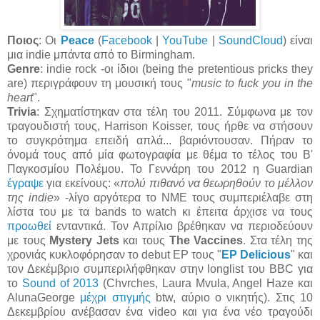
Ποιος
: Οι
Peace
(
Facebook
|
YouTube
|
SoundCloud
) είναι
μια indie μπάντα από το Birmingham.
Genre
: indie rock -οι ίδιοι (being the pretentious pricks they
are) περιγράφουν τη μουσική τους "
music to fuck you in the
heart
".
Trivia
: Σχηματίστηκαν στα τέλη του 2011. Σύμφωνα με τον
τραγουδιστή τους, Harrison Koisser, τους ήρθε να στήσουν
το συγκρότημα επειδή απλά... βαριόντουσαν. Πήραν το
όνομά τους από μία φωτογραφία με θέμα το τέλος του Β'
Παγκοσμίου Πολέμου. Το Γεννάρη του 2012 η Guardian
έγραψε
για εκείνους: «
πολύ πιθανό να θεωρηθούν το μέλλον
της indie
» -λίγο αργότερα το NME τους συμπεριέλαβε στη
λίστα του με τα bands to watch κι έπειτα άρχισε να τους
προωθεί
ενταντικά. Τον Απρίλιο βρέθηκαν να περιοδεύουν
με τους
Mystery Jets
και τους
The Vaccines
. Στα τέλη της
χρονιάς κυκλοφόρησαν το debut EP τους "
EP Delicious
" και
τον Δεκέμβριο συμπεριλήφθηκαν στην longlist του BBC για
το
Sound of 2013
(Chvrches, Laura Mvula, Angel Haze και
AlunaGeorge
μέχρι στιγμής
btw, αύριο ο νικητής). Στις 10
Δεκεμβρίου ανέβασαν ένα video και για ένα νέο τραγούδι