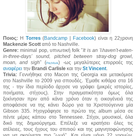
Ποιος:
H
Torres
(
Bandcamp
|
Facebook
) είναι η 22χρονη
Mackenzie Scott
από το Nashville.
Genre:
minimal pop, υπνωτική folk "
It is an 'I
haven't-eaten-
-
in-three-days' sound, pitched between stray-dog growl,
moan, and sigh
" (
) -ως μεγαλύτερες επιρροές της
Pitchfork
αναφέρει
την
Brandi Carlisle
και την
St Vincent
.
Trivia:
Γεννήθηκε στο Macon της Georgia και μετακόμισε
στο Nashville το 2009 για σπουδές. 'Εμαθε κιθάρα στα 16
της - την ίδια περίοδο άρχισε να γράφει (μικρές ιστορίες,
ποιήματα, στίχους). Στην πραγματικότητα όμως όλα
ξεκίνησαν πριν από κάνα χρόνο όταν η οικογένειά της
αποφάσισε να της κάνει δώρο για τα Χριστούγεννα μία
Gibson 335. Ηχογράφησε το πρώτο της album μέσα σε
πέντε μέρες κάπου στο Tennessee. Στίχοι, μουσικοί, όλα
δικό της δημιούργημα. Επέλεξε να κρατήσει όλες τις
ατέλειες, τους ήχους του σπιτιού και της μαγνητοφώνησης
για να ακούγεται πιο "ωμό". Και είναι μόνο 22 χρονών.