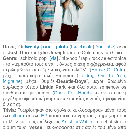
Ποιος:
Οι
twenty | one | pilots
(
Facebook
|
YouTube
) είναι
οι
Josh Dun
και
Tyler Joseph
από το Columbus του Ohio.
Genre:
"schizoid pop" [
via
]
/ hip-hop / rap / rock
/
electronica
-
το ντεμπούτο τους είναι... όντως σκέτη σχιζοφρένεια, αφού
περιλαμβάνει από "φλωριές-για-το-MTV" (
House Of Gold
),
μέχρι ραπάρισμα αλά
Eminem
(
Holding On To You
,
Migraine
) μέχρι "θυμίζει-
Beastie-Boys
", μέχρι ιδρωμένα
ουρλιαχτά τύπου
Linkin Park
-και όλα αυτά, somehow σε
συνδυασμό με πιάνο (
Guns For Hands
-στην επόμενη
μεγάλη διαφημιστική καμπάνια εταιρείας κινητής τηλεφωνίας
ά ν ε τ α).
Trivia:
Γνωρίστηκαν στο σχολείο, κυκλοφόρησαν μόνοι τους
ένα
album
και ένα
EP
και κάποια στιγμή τους πήρε χαμπάρι
το MTV και τους επέλεξε ως
Artist To Watch
. Το debut studio
album τους "
Vessel
" κυκλοφόρησε στις αρχές του μήνα από