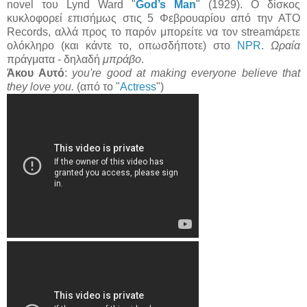
novel του Lynd Ward "
God’s Man
" (1929). Ο δίσκος
κυκλοφορεί επισήμως στις 5 Φεβρουαρίου από την ATO
Records, αλλά προς το παρόν μπορείτε να τον streamάρετε
ολόκληρο (και κάντε το, οπωσδήποτε) στο
NPR
.
Ωραία
πράγματα - δηλαδή
μπράβο
.
Άκου Αυτό
:
you're good at making everyone believe that
they love you.
(από το "
Actress
")