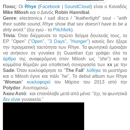
Ποιος
:
Οι
Rhye
(
Facebook
|
SoundCloud
) είναι ο Καναδός
Mike Milosh
και ο Δανός
Robin Hannibal
.
Genre
: electronica / sad disco / "
featherlight
" soul - "
with
their subtle sound, Rhye show that sex doesn't have to be a
dirty word.
"
(όχι εγώ - το
Pitchfork
).
Trivia
: Όταν διέρρευσε το πρώτο δείγμα δουλειάς τους, το
EP "Open" ("
Open
", "
3 Days
", "
Hunger
") κανείς δεν ήξερε
την πραγματική ταυτότητα των Rhye. Τα φωνητικά έμοιαζαν
να ανήκουν σε γυναίκα (η Guardian έχει γράψει όλο το
άρθρο
της αναφερόμενη στον Milosh ως "
she
") και τα
κομμάτια θύμιζαν μια υποθετική συνεργασία των
xx
με την
Sade
. Όταν κυκλοφόρησε το "
The Fall
"
λύθηκε
το μυστήριο
και ο Milosh έγινε και πάλι "he". To debut album των Rhye
"
Woman
"
κυκλοφορεί
τον Μάρτιο του 2013 από την
Polydor
. Ανυπομονώ.
Άκου Αυτό
: και επανάλαβε μετά από μένα: "όχι, τα φωνητικά
δεν
είναι
γυναικεία."