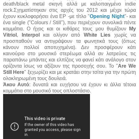
death/black metal σκηνή αλλά με καλοπαιγμένο indie
rock.Σχηματίστηκαν στις αρχές του 2012 και μέχρι τώρα
έχουν κυκλοφορήσει ένα
EP -με τίτλο "
Opening Night
"- και
ένα single
("Colours / Still"), που περιέχουν συνολικά πέντε
κομμάτια. Ο ήχος και οι κιθάρες τους μου θυμίζουν
My
Vitriol
,
Interpol
και ολίγον από
White Lies
χωρίς να
προσπαθούν να αντιγράψουν τα φωνητικά τους (όπως
κάνουν πολλοί αποτυχημένα). Δεν προσφέρουν κάτι
καινούριο στο μουσικό στερέωμα αλλά αν λατρεύεις τις
παραπάνω μπάντες και ελπίζεις να φανεί κάτι ανάλογο στον
ορίζοντα ίσως να αξίζουν της προσοχής σου. To "
Are We
Still Here
" ξεχωρίζει και με κρατάει στην τσίτα για την πρώτη
ολοκληρωμένη τους δουλειά.
Άκου Αυτό
: δυνατά και ευχήσου να έχουν κι άλλα τέτοια
κομμάτια στο μουσικό τους οπλοστάσιο.