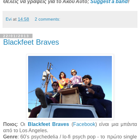
Θέλεις να γράψεις για το Άκου Αυτό;
Suggest a band
!
Evi
at
14:58
2 comments:
22/01/2013
Blackfeet Braves
Ποιος
:
Οι
Blackfeet Braves
(
Facebook
) είναι μια μπάντα
από το Los Angeles.
Genre
: 60's psychedelia / lo-fi psych pop -
το πρώτο single