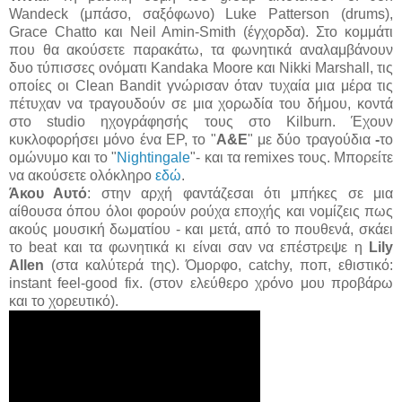
Wandeck (μπάσο, σαξόφωνο) Luke Patterson (drums),
Grace Chatto και Neil Amin-Smith (έγχορδα). Στο κομμάτι
που θα ακούσετε παρακάτω, τα φωνητικά αναλαμβάνουν
δυο τύπισσες ονόματι Kandaka Moore και Nikki Marshall, τις
οποίες οι Clean Bandit γνώρισαν όταν τυχαία μια μέρα τις
πέτυχαν να τραγουδούν σε μια χορωδία του δήμου, κοντά
στο studio ηχογράφησής τους στο Kilburn. Έχουν
κυκλοφορήσει μόνο ένα EP, το "
A&E
" με δύο τραγούδια
-
το
ομώνυμο και το "
Nightingale
"- και τα remixes τους. Μπορείτε
να ακούσετε ολόκληρο
εδώ
.
Άκου Αυτό
: στην αρχή φαντάζεσαι ότι μπήκες σε μια
αίθουσα όπου όλοι φορούν ρούχα εποχής και νομίζεις πως
ακούς μουσική δωματίου - και μετά, από το πουθενά, σκάει
το beat και τα φωνητικά κι είναι σαν να επέστρεψε η
Lily
Allen
(στα καλύτερά της). Όμορφο, catchy, ποπ, εθιστικό:
instant feel-good fix. (στον ελεύθερο χρόνο μου προβάρω
και το χορευτικό).