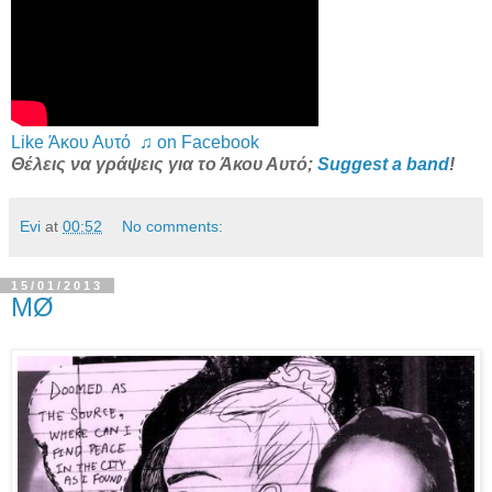
Like Άκου Αυτό ♫ on Facebook
Θέλεις να γράψεις για το Άκου Αυτό;
Suggest a band
!
Evi
at
00:52
No comments:
15/01/2013
MØ