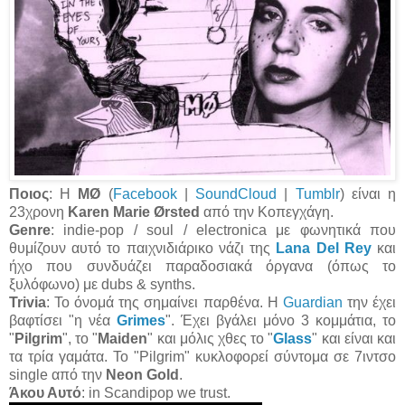
Ποιος
:
H
MØ
(
Facebook
|
SoundCloud
|
Tumblr
) είναι η
23χρονη
Karen Marie Ørsted
από την Κοπεγχάγη.
Genre
: indie-pop / soul / electronica με φωνητικά που
θυμίζουν αυτό το παιχνιδιάρικο νάζι της
Lana Del Rey
και
ήχο που συνδυάζει παραδοσιακά όργανα (όπως το
ξυλόφωνο) με dubs & synths.
Trivia
: Το όνομά της σημαίνει παρθένα. H
Guardian
την έχει
βαφτίσει "η νέα
Grimes
". Έχει βγάλει μόνο 3 κομμάτια, το
"
Pilgrim
", το "
Maiden
" και μόλις χθες το "
Glass
" και είναι και
τα τρία γαμάτα. To "Pilgrim" κυκλοφορεί σύντομα σε 7ιντσο
single από την
Neon Gold
.
Άκου Αυτό
: in Scandipop we trust.