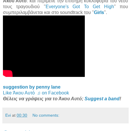
Άκου Αυτό
: και περίμενε την επίσημη κυκλοφορία του νέου
τους τραγουδιού "
Everyone's Got To Get High
" που
συμπεριλαμβάνεται και στο soundtrack του "
Girls
".
suggestion by penny lane
Like Άκου Αυτό ♫ on Facebook
Θέλεις να γράψεις για το Άκου Αυτό;
Suggest a band
!
Evi
at
00:30
No comments: