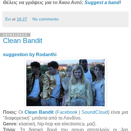
Θέλεις να γράψεις για το Άκου Αυτό;
Suggest a band
!
Evi
at
16:27
No comments:
10/01/2013
Clean Bandit
suggestion by Rodanthi
Ποιος
:
Οι
Clean Bandit
(
Facebook
|
SoundCloud
) είναι μια
"διαφορετική" μπάντα από το Λονδίνο.
Genre
: κλασική, hip-hop και electronica. μαζί.
Trivia
: Τη βασική δομή του group αποτελούν οι Jon