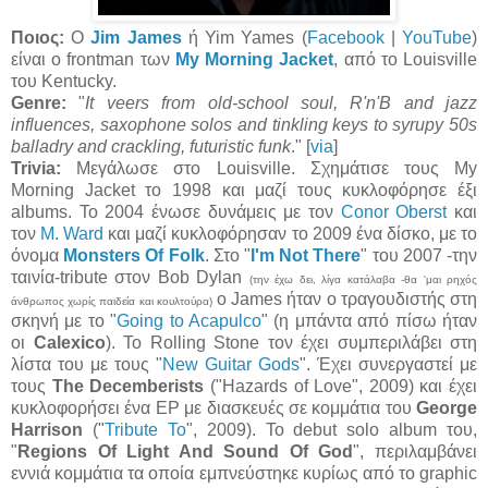
Ποιος:
O
Jim James
ή Yim Yames (
Facebook
|
YouTube
)
είναι ο frontman των
My Morning Jacket
, από το Louisville
του Kentucky.
Genre:
"
It veers from old-school soul, R'n'B and jazz
influences, saxophone solos and tinkling keys to syrupy 50s
balladry and crackling, futuristic funk
." [
via
]
Trivia:
Μεγάλωσε στο Louisville. Σχημάτισε τους My
Morning Jacket το 1998 και μαζί τους κυκλοφόρησε έξι
albums. To 2004 ένωσε δυνάμεις με τον
Conor Oberst
και
τον
M. Ward
και μαζί κυκλοφόρησαν το 2009 ένα δίσκο, με το
όνομα
Monsters Of Folk
. Στο "
I'm Not There
" του 2007 -την
ταινία-tribute στον Bob Dylan
(την έχω δ
ει,
λίγα κατάλαβα
-
θα 'μαι ρηχός
ο James ήταν ο τραγουδιστής στη
άνθρωπος χωρίς παιδεία και κουλτούρα)
σκηνή με το "
Going to Acapulco
" (η μπάντα από πίσω ήταν
οι
Calexico
). Το Rolling Stone τον έχει συμπεριλάβει στη
λίστα του με τους "
New Guitar Gods
". Έχει συνεργαστεί με
τους
The Decemberists
("Hazards of Love", 2009) και έχει
κυκλοφορήσει ένα EP με διασκευές σε κομμάτια του
George
Harrison
("
Tribute To
", 2009). Το debut solo album του,
"
Regions Of Light And Sound Of God
", περιλαμβάνει
εννιά κομμάτια τα οποία εμπνεύστηκε κυρίως από το graphic