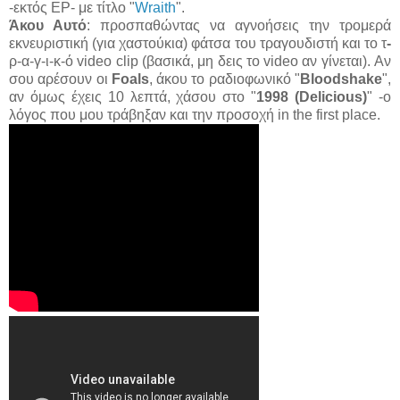
-εκτός EP- με τίτλο "
Wraith
".
Άκου Αυτό
: προσπαθώντας να αγνοήσεις την τρομερά
εκνευριστική (για χαστούκια) φάτσα του τραγουδιστή και το τ
-
ρ-α-γ-ι-κ-ό video clip (βασικά, μη δεις το video αν γίνεται). Αν
σου αρέσουν οι
Foals
, άκου το ραδιοφωνικό "
Bloodshake
",
αν όμως έχεις 10 λεπτά, χάσου στο "
1998 (Delicious)
" -ο
λόγος που μου τράβηξαν και την προσοχή in the first place.