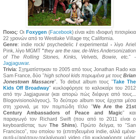
Ποιος
:
Οι
Foxygen
(
Facebook
) είναι κάτι ιδιοφυή πιτσιρίκια
22 χρονών από το Westlake Village της California.
Genre
: indie rock/ psychedelic
/
experimental
-
λίγο Ariel
Pink, λίγο MGMT
"
they are the raw, de-Wes Andersonization
of The Rolling Stones, Kinks, Velvets, Bowie, etc.
" -
Jagjaguwar
.
Trivia
: Σχηματίστηκαν το 2005 από τους Jonathan Rado και
Sam France, δύο "
high school kids πορωμένα με τους
Brian
Jonestown Massacre
". To debut album τους "
Take The
Kids Off Broadway
" κυκλοφόρησε το καλοκαίρι του 2012
από την Jagjaguwar (και απορώ πώς διέφυγε από τους...
Blogovisionολόγους)
.
Το δεύτερο album τους έρχεται μέσα
στη χρονιά, με τον πομπώδη τίτλο "
We Are the 21st
Century Ambassadors of Peace and Magic
" και
παραγωγό τον Richard Swift (που από το 2011 είναι ο
keyboardίστας των
The Shins
). Πρώτο δείγμα, το "San
Francisco", του οποίου το (επιτηδευμένα indie, αλλά εμένα-
αυτά-μ'αρέσουν-τρελαίνομαι) video clip κυκλοφόρησε μόλις