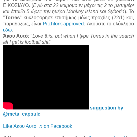
ΕΙΚΟΣΙΔΥΟ. (
Εγώ στα 22
κοιμόμουν μέχρι τις 2 το μεσημέρι
και
έπαιζα 5 ώρες την ημέρα Monkey Island και Syberia
). To
"
Torres
" κυκλοφόρησε επισήμως μόλις προχθες (22/1) και,
παραδόξως, είναι
Pitchfork-approved
. Ακούστε το ολόκληρο
εδώ
.
Άκου Αυτό
: "
Love this, but when I type Torres in the search
all I get is football shit
".
suggestion by
@meta_capsule
Like Άκου Αυτό ♫ on Facebook