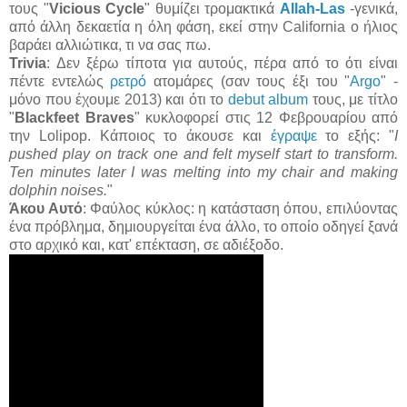
τους "
Vicious Cycle
" θυμίζει τρομακτικά
Allah-Las
-γενικά,
από άλλη δεκαετία η όλη φάση, εκεί στην California ο ήλιος
βαράει αλλιώτικα, τι να σας πω.
Trivia
: Δεν ξέρω τίποτα για αυτούς, πέρα από το ότι είναι
πέντε εντελώς
ρετρό
ατομάρες (σαν τους έξι του "
Argo
" -
μόνο που έχουμε 2013) και ότι το
debut album
τους, με τίτλο
"
Blackfeet Braves
" κυκλοφορεί στις 12 Φεβρουαρίου από
την Lolipop. Κάποιος το άκουσε και
έγραψε
το εξής: "
I
pushed play on track one and felt myself start to transform.
Ten minutes later I was melting into my chair and making
dolphin noises.
"
Άκου Αυτό
: Φαύλος κύκλος: η κατάσταση όπου, επιλύοντας
ένα πρόβλημα, δημιουργείται ένα άλλο, το οποίο οδηγεί ξανά
στο αρχικό και, κατ' επέκταση, σε αδιέξοδο.