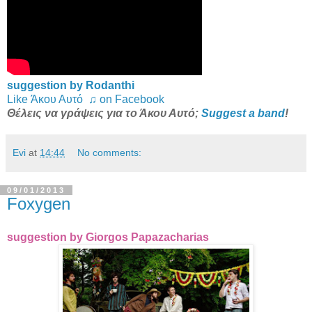
suggestion by Rodanthi
Like Άκου Αυτό ♫ on Facebook
Θέλεις να γράψεις για το Άκου Αυτό;
Suggest a band
!
Evi
at
14:44
No comments:
09/01/2013
Foxygen
suggestion by Giorgos Papazacharias