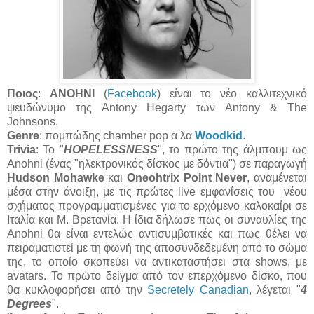
Ποιος
:
ANOHNI
(
Facebook
) είναι το νέο καλλιτεχνικό
ψευδώνυμο της Antony Hegarty των Antony & The
Johnsons.
Genre
: πομπώδης chamber pop α λα
Woodkid
.
Trivia
: Το "
HOPELESSNESS
", το πρώτο της άλμπουμ ως
Anohni (ένας "ηλεκτρονικός δίσκος με δόντια") σε παραγωγή
Hudson Mohawke
και
Oneohtrix Point Never
, αναμένεται
μέσα στην άνοιξη, με τις πρώτες live εμφανίσεις του νέου
σχήματος προγραμματισμένες για το ερχόμενο καλοκαίρι σε
Ιταλία και Μ. Βρετανία. Η ίδια δήλωσε πως οι συναυλίες της
Anohni θα είναι εντελώς αντισυμβατικές και πως θέλει να
πειραματιστεί με τη φωνή της αποσυνδεδεμένη από το σώμα
της, το οποίο σκοπεύει να αντικαταστήσει στα shows, με
avatars. Το πρώτο δείγμα από τον επερχόμενο δίσκο, που
θα κυκλοφορήσει από την
Secretely Canadian
, λέγεται "
4
Degrees
".