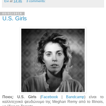
Evi
at
14:46
3 comments:
05/01/2016
U.S. Girls
Ποιος
:
U.S. Girls
(
Facebook
|
Bandcamp
) είναι το
καλλιτεχνικό ψευδώνυμο της Meghan Remy από το Illinois,