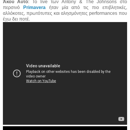
Άκου Αυτό
: To live των Antony & The Johnsons στο
περσινό
Primavera
ήταν μία από τις πιο επιβλητικές,
αλλόκοτες, πρωτότυπες και αλησμόνητες performances που
έχω δει ποτέ.