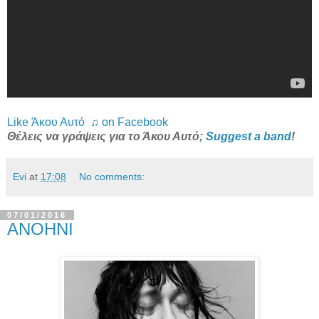
Like Άκου Αυτό ♫ on Facebook
Θέλεις να γράψεις για το Άκου Αυτό;
Suggest a band
!
Evi
at
17:08
No comments:
07/01/2016
ANOHNI