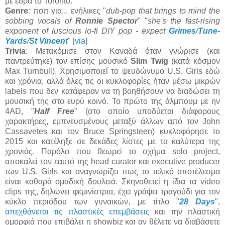
με έδρα το Toronto.
Genre
: ποπ για... ενήλικες "
dub-pop that brings to mind the
sobbing vocals of
Ronnie Spector
" "
she's the fast-rising
exponent of luscious lo-fi DIY pop - expect
Grimes
/
Tune-
Yards
/
St Vincent
" [
via
]
Trivia
: Μετακόμισε στον Καναδά όταν γνώρισε (και
παντρεύτηκε) τον επίσης μουσικό
Slim Twig
(κατά κόσμον
Max Turnbull). Χρησιμοποιεί το ψευδώνυμο U.S. Girls εδώ
και χρόνια, αλλά όλες τις οι κυκλοφορίες ήταν μέσω μικρών
labels που δεν κατάφεραν να τη βοηθήσουν να διαδώσει τη
μουσική της στο ευρύ κοινό. Το πρώτο της άλμπουμ με ην
4AD, "
Half Free
" (στο οποίο υποδύεται διάφορους
χαρακτήρες, εμπνευσμένους μεταξύ άλλων από τον John
Cassavetes και τον Bruce Springsteen) κυκλοφόρησε το
2015 και κατέληξε σε δεκάδες λίστες με τα καλύτερα της
χρονιάς. Παρόλο που θεωρεί το σχήμα solo project,
αποκαλεί τον εαυτό της head curator και executive producer
των U.S. Girls και αναγνωρίζει πως το τελικό αποτέλεσμα
είναι καθαρά ομαδική δουλειά. Σκηνοθετεί η ίδια τα video
clips της, δηλώνει φεμινίστρια, έχει γράψει τραγούδι για τον
κύκλο περιόδου των γυναικών, με τίτλο "
28 Days
",
απεχθάνεται τις πλαστικές επεμβάσεις
και την πλαστική
ομορφιά που επιβάλει η showbiz και αν θέλετε να διαβάσετε