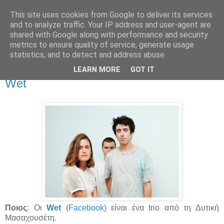
This site uses cookies from Google to deliver its services
Άκου αυτό ♫
and to analyze traffic. Your IP address and user-agent are
shared with Google along with performance and security
metrics to ensure quality of service, generate usage
I listen to bands that don't even exist yet.
statistics, and to detect and address abuse.
LEARN MORE
GOT IT
31/01/2016
Wet
Ποιος
: Οι
Wet
(
Facebook
) είναι ένα trio από τη Δυτική
Μασαχουσέτη.