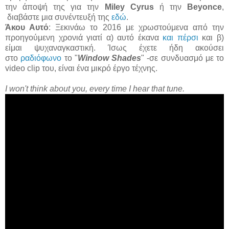
την άποψή της για την
Miley Cyrus
ή την
Beyonce
,
διαβάστε μια συνέντευξή της
εδώ
.
Άκου Αυτό
: Ξεκινάω το 2016 με χρωστούμενα από την
προηγούμενη χρονιά γιατί α) αυτό έκανα
και πέρσι
και β)
είμαι ψυχαναγκαστική. Ίσως έχετε ήδη ακούσει
στο
ραδιόφωνο
το "
Window Shades
" -σε συνδυασμό με το
video clip του, είναι ένα μικρό έργο τέχνης.
I won't think about you, every time I hear that tune.