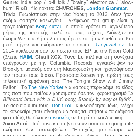
Genre
: indie pop / lo-fi folk / "brainy" electronica / "slow-
burn" R.&B - file next to:
CHVRCHES
,
London Grammar
.
Trivia
: Γνωρίστηκαν στην Νέα Υόρκη το 2013, όταν ήταν
ακόμα φοιτητές κολλεγίου. Εγκέφαλος του group είναι η
τραγουδίστρια
Kelly Zutrau
, η οποία γράφει το μεγαλύτερο
μέρος της μουσικής, αλλά και τους στίχους. Διάλεξαν το
όνομα Wet επειδή απλά τους άρεσε και ήταν διαθέσιμο. Και
μετά πήγαν και αγόρασαν το domain...
kanyewet.biz
. Το
2014 κυκλοφόρησαν το πρώτο τους EP με την Neon Gold
(βλέπε
HAIM
,
Charli XCX
,
Tove Lo
κτλ) και στη συνέχεια
υπέγραψαν με την Columbia Records, εγκατέλειψαν το
Brooklyn, μετακόμισαν στη Μασαχουσέτη και ηχογράφησαν
τον πρώτο τους δίσκο. Πρόσφατα έκαναν την πρώτη τους
τηλεοπτική εμφάνιση στο "The Tonight Show with Jimmy
Fallon". Τo
The New Yorker
για να τους περιγράψει το είδος
της ποπ που παίζουν χρησιμοποιήσε τον χαρακτηρισμό "
a
Billboard brain with a D.I.Y. body, Brandy by way of Björk
".
Τo debut album τους "
Don't You
" κυκλοφόρησε μόλις. Μέχρι
το καλοκαίρι (που σίγουρα θα τους τσιμπήσουν τα διάφορα
φεστιβάλ), θα δίνουν
συναυλίες
σε Ευρώπη και Αμερική.
Άκου Αυτό
: Πού πάνε και τα βρίσκουν αυτά τα ungooglable
ονόματα δεν καταλαβαίνω. "Ευτυχώς μπορέσαμε να
κρατήσομε παντού το ψευδώνυμο @wet. Γιατί, ξέρεις,