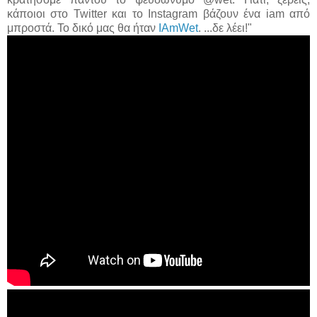
κάποιοι στο Twitter και το Instagram βάζουν ένα iam από
μπροστά. Το δικό μας θα ήταν
IAmWet
. ...δε λέει!"