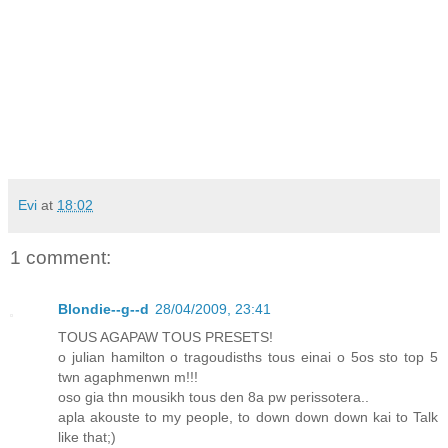
Evi
at
18:02
1 comment:
Blondie--g--d
28/04/2009, 23:41
TOUS AGAPAW TOUS PRESETS!
o julian hamilton o tragoudisths tous einai o 5os sto top 5
twn agaphmenwn m!!!
oso gia thn mousikh tous den 8a pw perissotera..
apla akouste to my people, to down down down kai to Talk
like that;)