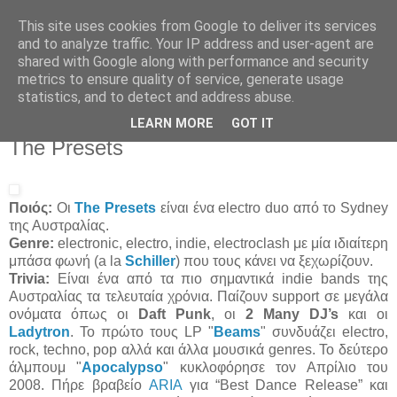
This site uses cookies from Google to deliver its services
Άκου αυτό ♫
and to analyze traffic. Your IP address and user-agent are
shared with Google along with performance and security
metrics to ensure quality of service, generate usage
I listen to bands that don't even exist yet.
statistics, and to detect and address abuse.
LEARN MORE
GOT IT
27/04/2009
The Presets
Ποιός:
Οι
The Presets
είναι ένα electro duo από το Sydney
της Αυστραλίας.
Genre:
electronic, electro, indie, electroclash με μία ιδιαίτερη
μπάσα φωνή (a la
Schiller
) που τους κάνει να ξεχωρίζουν.
Trivia:
Είναι ένα από τα πιο σημαντικά indie bands της
Αυστραλίας τα τελευταία χρόνια. Παίζουν support σε μεγάλα
ονόματα όπως οι
Daft Punk
, οι
2 Many DJ’s
και οι
Ladytron
. Το πρώτο τους LP "
Beams
" συνδυάζει electro,
rock, techno, pop αλλά και άλλα μουσικά genres. Το δεύτερο
άλμπουμ "
Apocalypso
" κυκλοφόρησε τον Απρίλιο του
2008. Πήρε βραβείο
ARIA
για “Best Dance Release” και