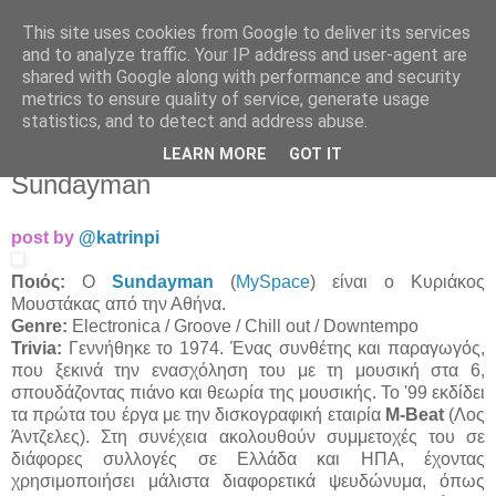
This site uses cookies from Google to deliver its services
Άκου αυτό ♫
and to analyze traffic. Your IP address and user-agent are
shared with Google along with performance and security
metrics to ensure quality of service, generate usage
I listen to bands that don't even exist yet.
statistics, and to detect and address abuse.
LEARN MORE
GOT IT
23/09/2009
Sundayman
post by
@katrinpi
Ποιός:
O
Sundayman
(
MySpace
) είναι ο Κυριάκος
Μουστάκας από την Αθήνα.
Genre:
Electronica / Groove / Chill out / Downtempo
Trivia:
Γεννήθηκε το 1974. Ένας συνθέτης και παραγωγός,
που ξεκινά την ενασχόληση του με τη μουσική στα 6,
σπουδάζοντας πιάνο και θεωρία της μουσικής. Το '99 εκδίδει
τα πρώτα του έργα με την δισκογραφική εταιρία
M-Beat
(Λος
Άντζελες). Στη συνέχεια ακολουθούν συμμετοχές του σε
διάφορες συλλογές σε Ελλάδα και ΗΠΑ, έχοντας
χρησιμοποιήσει μάλιστα διαφορετικά ψευδώνυμα, όπως