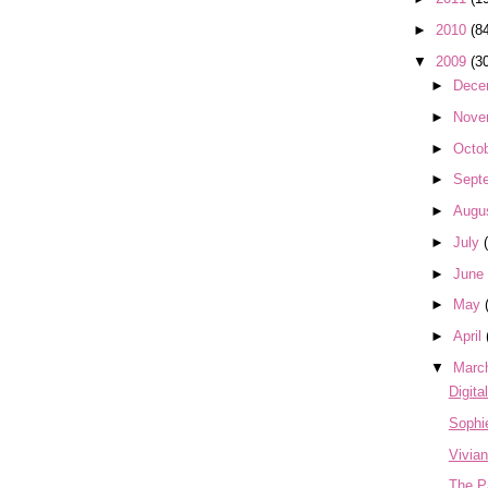
►
2010
(8
▼
2009
(3
►
Dece
►
Nove
►
Octo
►
Sept
►
Augu
►
July
►
June
►
May
►
April
▼
Marc
Digita
Sophi
Vivian
The P