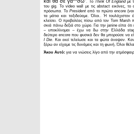
και θα σε γα**σω”
. Το
Think Of England
με τ
του gig. Το video wall με τις abstact εικόνες, το
πρόσωπα. Το
President
από το πρώτο encore (ναι ε
τα μάτια και ταξιδεύαμε. Όλοι.. Ή τουλάχιστον έ
κλείσει. Ο προβολέας πίσω από τον Tom Marsh πο
σκιά πάνω δεξιά στο χώρο. Για την janine είπα ότι
– υποκλίνομαι – έχω να δω στην Ελλάδα stag
δεύτερο encore που φυσικά δεν θα μπορούσε να ε
I Die
. Και εκεί τελείωσε και τα φώτα άναψαν. Καν
ξέρω αν είχαμε τις δυνάμεις και τη φωνή..Όλοι θέλ
Άκου Αυτό:
για να νιώσεις λίγο από την ατμόσφαιρ