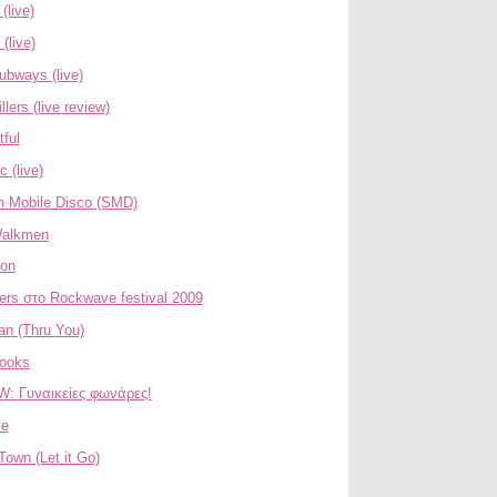
(live)
(live)
ubways (live)
llers (live review)
tful
 (live)
n Mobile Disco (SMD)
Walkmen
ron
lers στο Rockwave festival 2009
an (Thru You)
ooks
: Γυναικείες φωνάρες!
ve
own (Let it Go)