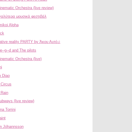
nematic Orchestra (live review)
γαλύτερα μουσικά φεστιβάλ
ikoi Alpha
ck
native reality PARTY by Άκου Αυτό♫
e--g--d and The pilots
nematic Orchestra (live)
ni
 Diao
 Circus
 Rain
ubways (live review)
na Torrini
aint
n Jóhannsson