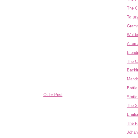
The Ci
Τα με
Gramm
Walde
Alter
Blondi
The Ci
Backi
Mando
Battle
Older Post
Static
The S
Emilia
The F
Jóhan