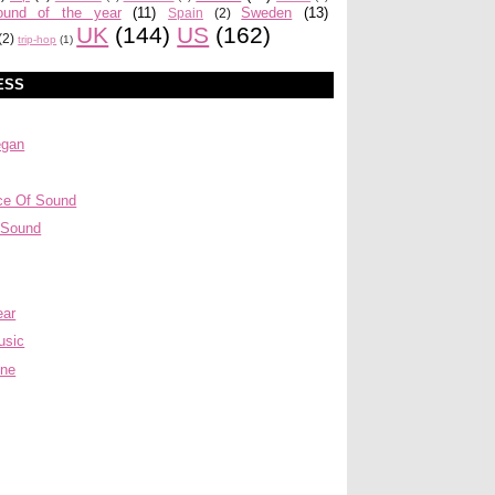
ound of the year
(11)
Sweden
(13)
Spain
(2)
UK
(144)
US
(162)
(2)
trip-hop
(1)
ESS
egan
ce Of Sound
 Sound
ear
usic
ine