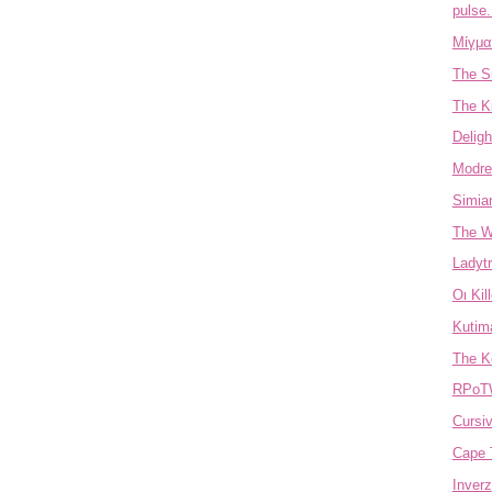
pulse. 
Μίγμα 
The S
The Ki
Deligh
Modrec
Simia
The 
Ladyt
Οι Kil
Kutim
The K
RPoTW
Cursi
Cape T
Inverz