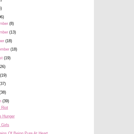
4)
06)
mber
(8)
mber
(13)
ber
(18)
ember
(18)
st
(19)
(26)
(19)
(37)
(38)
h
(39)
l Riot
e Hunger
 Girls
ains Of Being Pure At Heart