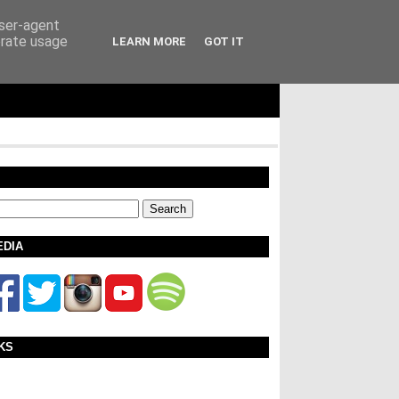
user-agent
erate usage
LEARN MORE
GOT IT
EDIA
KS