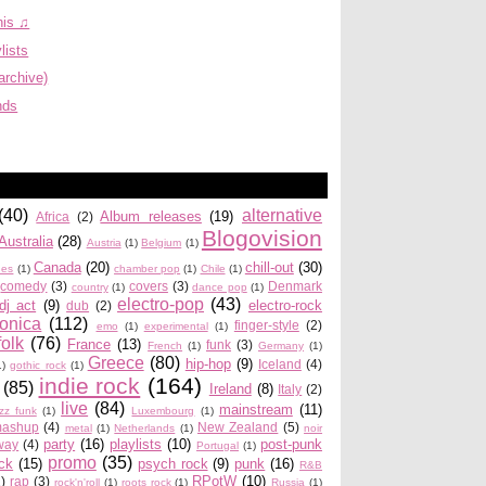
his ♫
lists
archive)
nds
(40)
alternative
Album releases
(19)
Africa
(2)
Blogovision
Australia
(28)
Austria
(1)
Belgium
(1)
Canada
(20)
chill-out
(30)
ues
(1)
chamber pop
(1)
Chile
(1)
comedy
(3)
covers
(3)
Denmark
country
(1)
dance pop
(1)
electro-pop
(43)
dj act
(9)
electro-rock
dub
(2)
ronica
(112)
finger-style
(2)
emo
(1)
experimental
(1)
folk
(76)
France
(13)
funk
(3)
French
(1)
Germany
(1)
Greece
(80)
hip-hop
(9)
Iceland
(4)
1)
gothic rock
(1)
indie rock
(164)
(85)
Ireland
(8)
Italy
(2)
live
(84)
mainstream
(11)
azz funk
(1)
Luxembourg
(1)
ashup
(4)
New Zealand
(5)
metal
(1)
Netherlands
(1)
noir
party
(16)
playlists
(10)
post-punk
way
(4)
Portugal
(1)
promo
(35)
ock
(15)
psych rock
(9)
punk
(16)
R&B
RPotW
(10)
2)
rap
(3)
rock'n'roll
(1)
roots rock
(1)
Russia
(1)