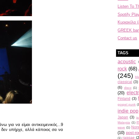
Listen To T
Spotify Play
Κυριακίλα (
GREEK ba
Contact us
TAGS
acoustic
rock
(68)
(245)
bl
classical
(3)
(6)
disco
(1)
elect
(20)
Finland
(3)
gospel punk
(
indie pop
Japan
(3)
j
m
Malaysia
(1)
νω για να είμαι αντικειμενικός...9
Nor
wave
(1)
t δεν υπήρχε, αλλά κάποιος σα να
(10)
post-r
raggae
(
(1)