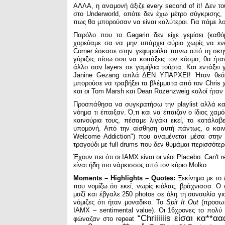
ΑΛΛΑ, η αναμονή άξιζε every second of it! Δεν τ
στο Underworld, οπότε δεν έχω μέτρο σύγκρισης
πως θα μπορούσαν να είναι καλύτεροι. Για πάμε λοι
Παρόλο που το Gagarin δεν είχε γεμίσει (καθ
χορεύαμε σα να μην υπάρχει αύριο χωρίς να εν
Corner έσκασε στην γεφυρούλα πανω από τη σκηνή
γύριζες πίσω σου να κοιτάξεις τον κόσμο, θα ήτ
άλλο σαν layers σε γαμήλια τούρτα. Και εντάξει 
Janine Gezang απλά ΔΕΝ ΥΠΑΡΧΕΙ! Ήταν θεά,
μπορούσε να τραβήξει τα βλέμματα από τον Chris 
και οι Tom Marsh και Dean Rozenzweig καλοί ήταν 
Προσπάθησα να συγκρατήσω την playlist αλλά κατ
νόημα τι έπαιξαν. Ό,τι και να έπαιζαν ο ίδιος χαμ
καινούρια τους, πέσαμε λιγάκι εκεί, το κατάλαβ
υπομονή. Από την αίσθηση αυτή πάντως, ο καιν
Welcome Addiction") που αναμένεται μέσα στην
τραγούδι με full drums που δεν θυμάμαι περισσότε
Έχουν πει ότι οι IAMX είναι οι νέοι Placebo. Can't r
είναι ήδη πιο νάρκισσος από τον κύριο Molko...
Moments – Highlights – Quotes:
Ξεκίνημα με το
που νομίζω ότι εκεί, νωρίς κιόλας, βράχνιασα. Ο
μαζί και έβγαλε 250 photos σε όλη τη συναυλία γ
νόμιζες ότι ήταν μοναδικο. Το
Spit It Out
(προσωπ
IAMX – sentimental value). Οι 16χρονες το πολ
“Chriiiiiis είσαι κα*
φώναζαν στο repeat