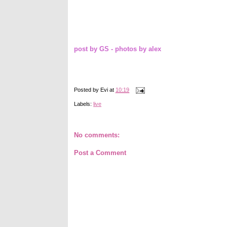
post by GS - photos by alex
Posted by
Evi
at
10:19
Labels:
live
No comments:
Post a Comment