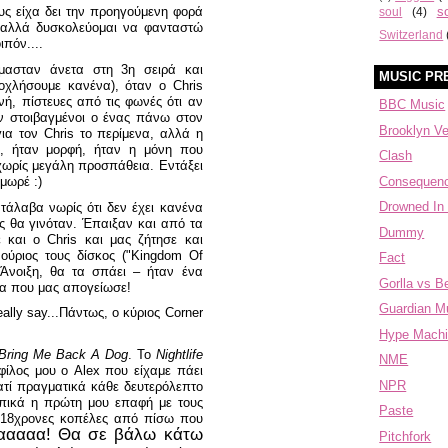
s
ους είχα δει την προηγούμενη φορά
soul
(4)
, αλλά δυσκολεύομαι να φανταστώ
Switzerland
πόν....
όμασταν άνετα στη 3η σειρά και
MUSIC PR
οχλήσουμε κανένα), όταν ο Chris
, πίστευες από τις φωνές ότι αν
BBC Music
αν στοιβαγμένοι ο ένας πάνω στον
Brooklyn V
για τον Chris το περίμενα, αλλά η
 ήταν μορφή, ήταν η μόνη που
Clash
χωρίς μεγάλη προσπάθεια. Εντάξει
Consequen
μωρέ :)
Drowned In
άλαβα νωρίς ότι δεν έχει κανένα
ός θα γινόταν. Έπαιξαν και από τα
Dummy
ε και ο Chris και μας ζήτησε και
ούριος τους δίσκος ("Kingdom Of
Fact
 Άνοιξη, θα τα σπάει – ήταν ένα
Gorlla vs B
ρα που μας απογείωσε!
Guardian M
eally say...Πάντως, ο κύριος Corner
Hype Mach
Bring Me Back A Dog
. Το
Nightlife
NME
 φίλος μου ο Alex που είχαμε πάει
NPR
ιατί πραγματικά κάθε δευτερόλεπτο
ικά η πρώτη μου επαφή με τους
Paste
ύ 18χρονες κοπέλες από πίσω που
*ααααααα! Θα σε βάλω κάτω
Pitchfork