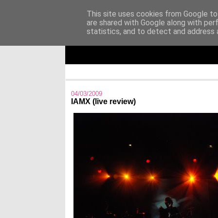
This site uses cookies from Google to 
are shared with Google along with per
Άκου αυτό ♫
statistics, and to detect and address 
I listen to bands that don't even exist yet.
04/03/2009
IAMX (live review)