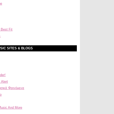
ne
 Best Fit
s
SIC SITES & BLOGS
der!
 Alert
σικά Φαινόμενα
ο
Music And More