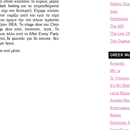
ο οποίο κλείσανε το κυρίως μέρος
Rolling Sto
 dark feeling και τα απροσδιόριστα
ίχε και δεύτερο!). Είχαμε κλείσει
Spin
τσι νομίζω γιατί και εγώ τα είχα
Stereogum
υ έριχνε την πιο τέλεια τεράστια
 ήταν ΘΕΑ; Το stage dive του Chris
The 405
e dive από...hmmmm, ποτέ...Το
The Line Of
ίναι άλλο από το
After Every Party
είς δε φώναξε για 3ο encore, δεν
The Quietu
αμε όμως.
α εκεί μέσα.
GREEK MU
Avopolis
Mic.gr
Το Υπόγειο
It's My Blen
Local Music
Aκραία Μου
Κασετόφων
Beater
Electronic 
Gone4Sure