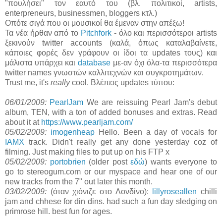
"πουλήσει" τον εαυτό του (βλ. πολιτικοί, artists,
enterpreneurs, businessmen, bloggers κτλ.)
Οπότε σιγά που οι μουσικοί θα έμεναν στην απέξω!
Τα νέα ήρθαν από το
Pitchfork
- όλο και περισσότεροι artists
ξεκινούν twitter accounts (καλά, όπως καταλαβαίνετε,
κάποιες φορές δεν γράφουν οι ίδοι τα updates τους) και
μάλιστα υπάρχει και
database
με-αν όχι όλα-τα περισσότερα
twitter names γνωστών καλλιτεχνών και συγκροτημάτων.
Trust me, it's
really
cool. Βλέπεις updates τύπου:
06/01/2009:
PearlJam
We are reissuing Pearl Jam's debut
album, TEN, with a ton of added bonuses and extras. Read
about it at
https://www.pearljam.com/
05/02/2009:
imogenheap
Hello. Been a day of vocals for
IAMX
track. Didn't really get any done yesterday coz of
filming. Just making files to put up on his FTP x
05/02/2009:
portobrien
(older post
εδώ
) wants everyone to
go to stereogum.com or our myspace and hear one of our
new tracks from the 7" out later this month.
03/02/2009:
(όταν χιόνιζε στο Λονδίνο):
lillyroseallen
chilli
jam and chhese for din dins. had such a fun day sledging on
primrose hill. best fun for ages.