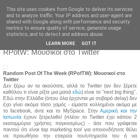
This site uses cookies from Google to deliver its services
Άκου αυτό ♫
and to analyze traffic. Your IP address and user-agent are
shared with Google along with performance and security
metrics to ensure quality of service, generate usage
I listen to bands that don't even exist yet.
statistics, and to detect and address abuse.
LEARN MORE
GOT IT
05/02/2009
RPotW: Μουσικοί στο Twitter
Random Post Of The Week (RPofTW): Μουσικοί στο
Twitter
Δεν ξέρω αν τα ακούσατε, αλλά το Twitter (αν δεν ξέρετε
καθόλου τι είναι ρίξτε μια ματιά
εδώ
) είναι το "next big thing".
Εδώ στην Ελλάδα (όπου όλα έρχονται με σοβαρό delay) δεν
έχει γίνει ακόμα τόσο χαμός - είμαστε κολλημένοι ακόμα με
το facebook, άντε και το MySpace. Στην
Αμερική και την
Ιαπωνία
έχουν ξετρελαθεί (πλέον το Twitter έχει κάπου 2
εκατομμύρια χρήστες παγκοσμίως) - άσε που γράφεται
παντού ότι είναι top marketing tool για οποιονδήποτε θέλει
να προωθήσει την εταιρεία του/υπηρεσία του ή να