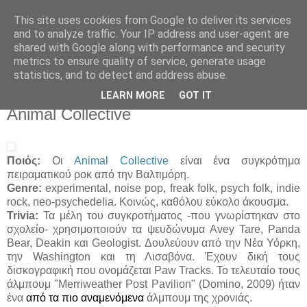
This site uses cookies from Google to deliver its services
Άκου αυτό ♫
and to analyze traffic. Your IP address and user-agent are
shared with Google along with performance and security
metrics to ensure quality of service, generate usage
I listen to bands that don't even exist yet.
statistics, and to detect and address abuse.
LEARN MORE
GOT IT
07/02/2009
Animal Collective
Ποιός:
Οι
Animal Collective
είναι ένα συγκρότημα
πειραματικού ροκ από την Βαλτιμόρη.
Genre:
experimental, noise pop, freak folk, psych folk, indie
rock, neo-psychedelia. Κοινώς, καθόλου εύκολο άκουσμα.
Trivia:
Τα μέλη του συγκροτήματος -που γνωρίστηκαν στο
σχολείο- χρησιμοποιούν τα ψευδώνυμα Avey Tare, Panda
Bear, Deakin και Geologist. Δουλεύουν από την Νέα Υόρκη,
την Washington και τη Λισαβόνα. Έχουν δική τους
δισκογραφική που ονομάζεται Paw Tracks. Το τελευταίο τους
άλμπουμ "Merriweather Post Pavilion" (Domino, 2009) ήταν
ένα
από τα πιο αναμενόμενα
άλμπουμ της χρονιάς.