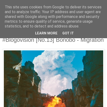
This site uses cookies from Google to deliver its services
Άκου αυτό ♫
and to analyze traffic. Your IP address and user-agent are
shared with Google along with performance and security
metrics to ensure quality of service, generate usage
I listen to bands that don't even exist yet.
statistics, and to detect and address abuse.
LEARN MORE
GOT IT
08/12/2017
#Blogovision [No.13] Bonobo - Migration