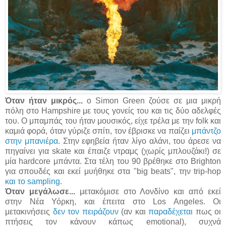
Όταν ήταν μικρός...
ο Simon Green ζούσε σε μια μικρή
πόλη στο Hampshire με τους γονείς του και τις δύο αδελφές
του. Ο μπαμπάς του ήταν μουσικός, είχε τρέλα με την folk και
καμιά φορά, όταν γύριζε σπίτι, τον έβρισκε να παίζει
μπάντζο
στην μπανιέρα
. Στην εφηβεία ήταν λίγο αλάνι, του άρεσε να
πηγαίνει για skate και έπαιζε ντραμς (χωρίς μπλουζάκι!) σε
μία hardcore μπάντα. Στα τέλη του 90 βρέθηκε στο Brighton
για σπουδές και εκεί μυήθηκε στα "big beats", την trip-hop
και το sampling
.
Όταν μεγάλωσε...
μετακόμισε στο Λονδίνο και από εκεί
στην Νέα Υόρκη, και έπειτα στο Los Angeles. Οι
μετακινήσεις
δεν τον πειράζουν
(αν και
παραδέχεται
πως οι
πτήσεις τον κάνουν κάπως emotional), συχνά