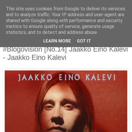
This site uses cookies from Google to deliver its services
Άκου αυτό ♫
and to analyze traffic. Your IP address and user-agent are
shared with Google along with performance and security
metrics to ensure quality of service, generate usage
I listen to bands that don't even exist yet.
statistics, and to detect and address abuse.
LEARN MORE
GOT IT
07/12/2015
#Blogovision [No.14] Jaakko Eino Kalevi
- Jaakko Eino Kalevi