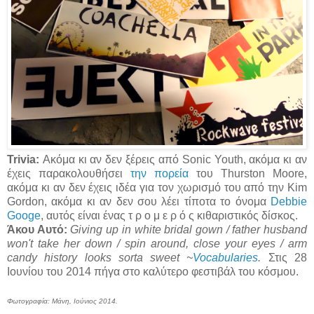
Trivia:
Ακόμα κι αν δεν ξέρεις από Sonic Youth, ακόμα κι αν
έχεις παρακολουθήσει
την πορεία
του Thurston Moore,
ακόμα κι αν δεν έχεις ιδέα για τον χωρισμό του από την Kim
Gordon, ακόμα κι αν δεν σου λέει τίποτα το όνομα
Debbie
Googe
, αυτός είναι ένας τ ρ ο μ ε ρ ό ς κιθαριστικός δίσκος.
Άκου Αυτό:
Giving up in white bridal gown / father husband
won't take her down / spin around, close your eyes / arm
candy history looks sorta sweet ~
Vocabularies
.
Στις 28
Ιουνίου του 2014 πήγα στο καλύτερο φεστιβάλ του κόσμου.
Φωτογραφία: Μάνη, Ιούνιος 2014.