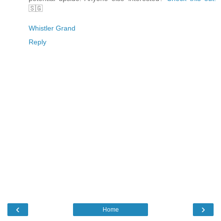
🇸🇬
Whistler Grand
Reply
‹
›
Home