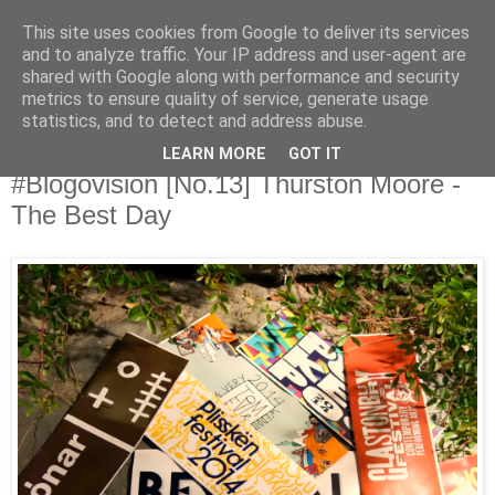
This site uses cookies from Google to deliver its services
Άκου αυτό ♫
and to analyze traffic. Your IP address and user-agent are
shared with Google along with performance and security
metrics to ensure quality of service, generate usage
I listen to bands that don't even exist yet.
statistics, and to detect and address abuse.
LEARN MORE
GOT IT
08/12/2014
#Blogovision [No.13] Thurston Moore -
The Best Day