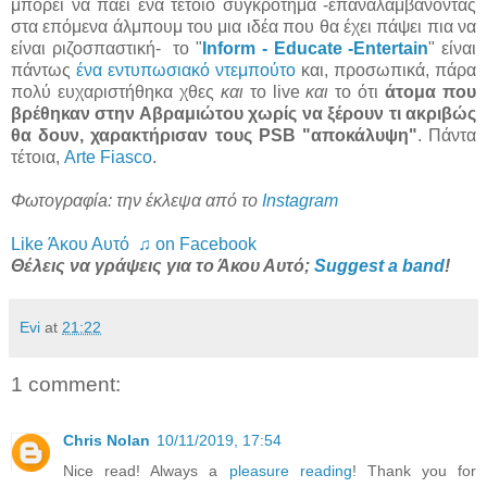
μπορεί να πάει ένα τέτοιο συγκρότημα -επαναλαμβάνοντας
στα επόμενα άλμπουμ του μια ιδέα που θα έχει πάψει πια να
είναι ριζοσπαστική- το "
Inform - Educate -Entertain
" είναι
πάντως
ένα εντυπωσιακό ντεμπούτο
και, προσωπικά, πάρα
πολύ ευχαριστήθηκα χθες
και
το live
και
το ότι
άτομα που
βρέθηκαν στην Αβραμιώτου χωρίς να ξέρουν τι ακριβώς
θα δουν, χαρακτήρισαν τους PSB "αποκάλυψη"
. Πάντα
τέτοια,
Arte Fiasco
.
Φωτογραφίa: την έκλεψα από το
Instagram
Like Άκου Αυτό ♫ on Facebook
Θέλεις να γράψεις για το Άκου Αυτό;
Suggest a band
!
Evi
at
21:22
1 comment:
Chris Nolan
10/11/2019, 17:54
Nice read! Always a
pleasure reading
! Thank you for