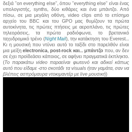
δεξιά "on everything else", όπου "everything else" είναι ένας
υπολογιστής, synths, δύο κιθάρες και ένα μπάντζο. Από
πίσω, σε μια μεγάλη οθόνη, video clips από το επίσημο
αρχείο του BBC και του GPO μας θυμίζουν τα πρώτα
αυτοκίνητα, τις πρώτες πτήσεις με αεροπλάνο, τις πρώτες
τηλεοράσεις, τα πρώτα ραδιόφωνα, το βρετανικό
ταχυδρομικό τρένο (
Night Mail
), την κατάκτηση του Everest...
Κι η μουσική που ντύνει αυτό το ταξίδι στο παρελθόν είναι
μια μείξη
electronica, post-rock και... μπάντζο
που, αν δεν
σε έχει προϊδεάσει κάποιος, σε αφήνει πραγματικά έκπληκτο.
(
Το παρακάτω video παραείναι φωτεινό και αδικεί κάπως
αυτό που είδαμε -στο σκοτάδι τα visuals ήταν γαμάτα, σαν να
βλέπεις ασπρόμαυρα ντοκιμαντέρ με live μουσική
)