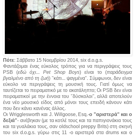
Πότε
: Σάββατο 15 Νοεμβρίου 2014, six d.o.g.s.
Φαντάζομαι ένας εύκολος τρόπος για να περιγράψεις τους
PSB (
εδώ όχι... Pet Shop Boys
) είναι το (
παράδειγμα
βγαλμένο από τη ζωή
) "κάτι... ψαγμένα". Σύμφωνοι, δεν είναι
εύκολο να περιγράψεις τη μουσική τους. Γιατί όμως να
ταυτίζεται το πειραματικό με το ακατάληπτο; Οι PSB δεν είναι
πειραματικοί με την έννοια του "δύσκολοι", αλλά αποτελούν
ένα νέο μουσικό είδος από μόνοι τους επειδή κάνουν κάτι
που δεν κάνει κανένας άλλος.
Οι Wrigglesworth και J. Willgoose, Esq.-
ο "αριστερά" και ο
δεξιά"
- ανέβηκαν (με τα κοτλέ τους και τα παπιγιονάκια τους
και τα γυαλάκια τους, σαν oldschool preppy Brits) στη σκηνή
του six d.o.g.s. γύρω στις 11 -ο αριστερά στα drums και ο