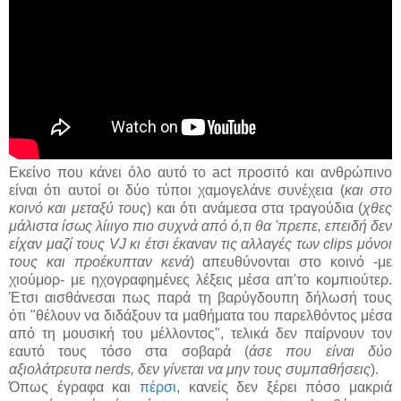
Εκείνο που κάνει όλο αυτό το act προσιτό και ανθρώπινο
είναι ότι αυτοί οι δύο τύποι χαμογελάνε συνέχεια (
και στο
κοινό και μεταξύ τους
) και ότι ανάμεσα στα τραγούδια (
χθες
μάλιστα ίσως λίιιγο πιο συχνά από ό,τι θα 'πρεπε, επειδή δεν
είχαν μαζί τους VJ κι έτσι έκαναν τις αλλαγές των clips μόνοι
τους και προέκυπταν κενά
) απευθύνονται στο κοινό -με
χιούμορ- με ηχογραφημένες λέξεις μέσα απ'το κομπιούτερ.
Έτσι αισθάνεσαι πως παρά τη βαρύγδουπη δήλωσή τους
ότι "θέλουν να διδάξουν τα μαθήματα του παρελθόντος μέσα
από τη μουσική του μέλλοντος", τελικά δεν παίρνουν τον
εαυτό τους τόσο στα σοβαρά (
άσε που είναι δύο
αξιολάτρευτα nerds, δεν γίνεται να μην τους συμπαθήσεις
).
Όπως έγραφα και
πέρσι
, κανείς δεν ξέρει πόσο μακριά