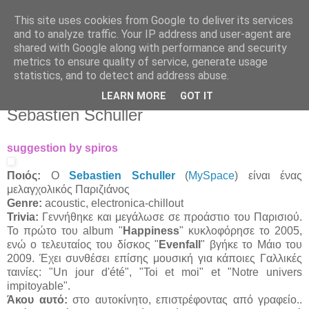
This site uses cookies from Google to deliver its services
Άκου αυτό ♫
and to analyze traffic. Your IP address and user-agent are
shared with Google along with performance and security
metrics to ensure quality of service, generate usage
I listen to bands that don't even exist yet.
statistics, and to detect and address abuse.
LEARN MORE
GOT IT
26/11/2009
Sebastien Schuller
suggestion by spiros
Ποιός:
Ο
Sebastien Schuller
(
MySpace
) είναι ένας
μελαγχολικός Παριζιάνος
Genre:
acoustic, electronica-chillout
Trivia:
Γεννήθηκε και μεγάλωσε σε προάστιο του Παρισιού.
Το πρώτο του album "
Happiness
" κυκλοφόρησε το 2005,
ενώ ο τελευταίος του δίσκος "
Evenfall
" βγήκε το Μάιο του
2009. Έχει συνθέσει επίσης μουσική για κάποιες Γαλλικές
ταινίες: "Un jour d'été", "Toi et moi" et "Notre univers
impitoyable".
Άκου αυτό:
στο αυτοκίνητο, επιστρέφοντας από γραφείο..