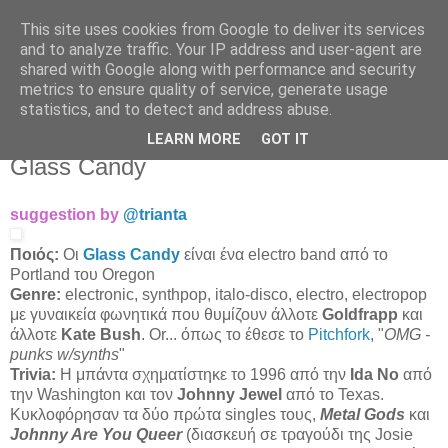
This site uses cookies from Google to deliver its services
Άκου αυτό ♫
and to analyze traffic. Your IP address and user-agent are
shared with Google along with performance and security
metrics to ensure quality of service, generate usage
I listen to bands that don't even exist yet.
statistics, and to detect and address abuse.
LEARN MORE
GOT IT
17/11/2009
Glass Candy
suggestion by
@trianta
Ποιός:
Οι
Glass Candy
είναι ένα electro band από το
Portland του Oregon
Genre:
electronic, synthpop, italo-disco, electro, electropop
με γυναικεία φωνητικά που θυμίζουν άλλοτε
Goldfrapp
και
άλλοτε
Kate Bush
. Or... όπως το έθεσε το
Pitchfork
, "
ΟΜG -
punks w/synths
"
Trivia:
Η μπάντα σχηματίστηκε το 1996 από την
Ida No
από
την Washington και τον
Johnny Jewel
από το Texas.
Κυκλοφόρησαν τα δύο πρώτα singles τους,
Metal Gods
και
Johnny Are You Queer
(διασκευή σε τραγούδι της Josie