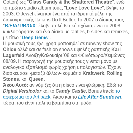
Cotton) ως "
Glass Candy & the Shattered Theatre
", ενώ
το πρώτο studio album τους, "
Love Love Love
", βγήκε το
2003. Ο Jewel είναι και ένα από τα ιδρυτικά μέλη της
δισκογραφικής Italians Do It Better. Το 2007 ο δίσκος τους
"
B/E/A/T/B/O/X
" έλαβε πολύ θετικά σχόλια, ενώ το 2008
κυκλοφόρησαν και ένα δίσκο με rarities, b-sides και remixes,
με τίτλο "
Deep Gems
".
Η μουσική τους έχει χρησιμοποιηθεί σε runway show της
Chloe
αλλά και σε fashion shows υψηλής ραπτικής
Karl
Lagerfeld
Άνοιξη/Καλοκαίρι '08 και Φθινόπωρο/Χειμώνας
08/'09. H παραγωγή της μουσικής τους γίνεται μόνο με
αναλογικό εξοπλισμό χωρίς χρήση υπολογιστών. Έχουν
διασκευάσει -μεταξύ άλλων- κομμάτια
Kraftwerk
,
Rolling
Stones
, και
Queen
.
Άκου Αυτό:
αν νόμιζες ότι η disco είναι φλώρικη. Εδώ το
Digital Versicolor
και το
Candy Castle
. Bonus track:
το
αφιέρωμα του Art pack
. Άκου και το
Life After Sundown
,
τώρα που είναι πάλι τα βαμπίρια στη μόδα.