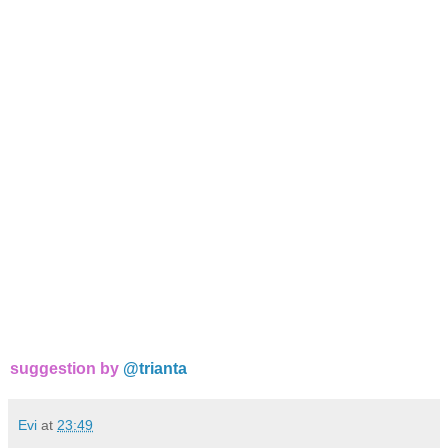
suggestion by
@trianta
Evi
at
23:49