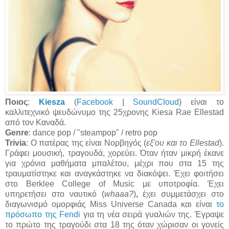
Ποιος
:
Kiesza
(
Facebook
|
SoundCloud
) είναι το
καλλιτεχνικό ψευδώνυμο της 25χρονης Kiesa Rae Ellestad
από τον Καναδά.
Genre
: dance pop / "steampop" / retro pop
Trivia
: Ο πατέρας της είναι Νορβηγός (
εξ'ου και το Ellestad
).
Γράφει μουσική, τραγουδά, χορεύει. Όταν ήταν μικρή έκανε
για χρόνια μαθήματα μπαλέτου, μέχρι που στα 15 της
τραυματίστηκε και αναγκάστηκε να διακόψει. Έχει φοιτήσει
στο Berklee College of Music με υποτροφία. Έχει
υπηρετήσει στο ναυτικό (
whaaa?
)
,
έχει συμμετάσχει στο
διαγωνισμό ομορφιάς Miss Universe Canada και είναι
το
πρόσωπο της Fendi
για τη νέα σειρά γυαλιών της. Έγραψε
το πρώτο της τραγούδι στα 18 της όταν χώρισαν οι γονείς