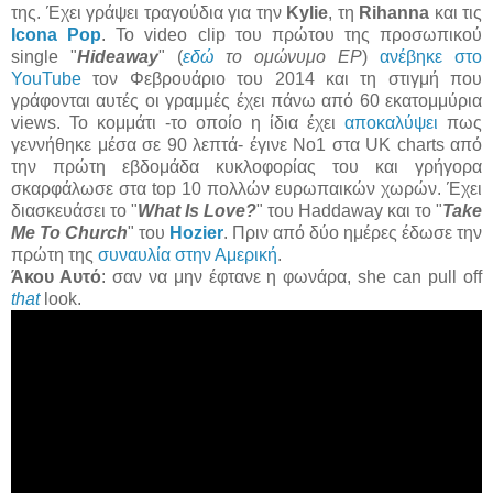
της. Έχει γράψει τραγούδια για την
Kylie
, τη
Rihanna
και τις
Icona Pop
. To video clip του πρώτου της προσωπικού
single "
Hideaway
" (
εδώ
το ομώνυμο EP
)
ανέβηκε στο
YouTube
τον Φεβρουάριο του 2014 και τη στιγμή που
γράφονται αυτές οι γραμμές έχει πάνω από 60 εκατομμύρια
views. Το κομμάτι -το οποίο η ίδια έχει
αποκαλύψει
πως
γεννήθηκε μέσα σε 90 λεπτά- έγινε Νο1 στα UK charts από
την πρώτη εβδομάδα κυκλοφορίας του και γρήγορα
σκαρφάλωσε στα top 10 πολλών ευρωπαικών χωρών. Έχει
διασκευάσει το "
What Is Love?
" του Haddaway και το "
Take
Me To Church
" του
Hozier
. Πριν από δύο ημέρες έδωσε την
πρώτη της
συναυλία στην Αμερική
.
Άκου Αυτό
: σαν να μην έφτανε η φωνάρα, she can pull off
that
look.