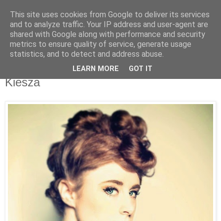
This site uses cookies from Google to deliver its services
Άκου αυτό ♫
and to analyze traffic. Your IP address and user-agent are
shared with Google along with performance and security
metrics to ensure quality of service, generate usage
I listen to bands that don't even exist yet.
statistics, and to detect and address abuse.
LEARN MORE
GOT IT
24/07/2014
Kiesza