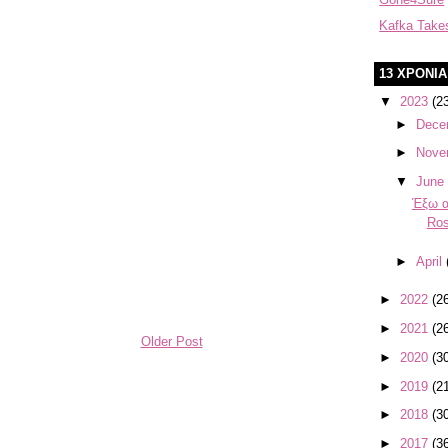
Kafka Take
13 ΧΡΟΝΙ
▼
2023
(2
►
Dece
►
Nove
▼
June
Έξω α
Ros
►
April
►
2022
(2
►
2021
(2
Older Post
►
2020
(3
►
2019
(2
►
2018
(3
►
2017
(3