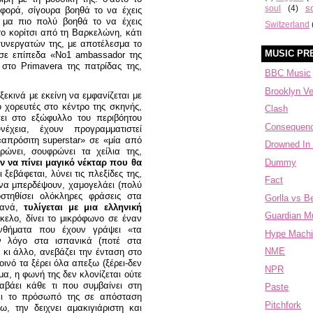
s
soul
(4)
αφορά, σίγουρα βοηθά το να έχεις
, μα πιο πολύ βοηθά το να έχεις
Switzerland
το κορίτσι από τη Βαρκελώνη, κάτι
υνεργατών της, με αποτέλεσμα το
MUSIC PR
α σε επίπεδα «Νο1 ambassador της
 στο Primavera της πατρίδας της,
BBC Music
Brooklyn V
εκινά με εκείνη να εμφανίζεται με
ό χορευτές στο κέντρο της σκηνής,
Clash
ει στο εξώφυλλο του περιβόητου
Consequen
χεια, έχουν προγραμματιστεί
απρόσιτη superstar» σε «μία από
Drowned In
ρώνει, σουφρώνει τα χείλια της,
Dummy
ν να πίνει μαγικό νέκταρ που θα
 ξεβάφεται, λύνει τις πλεξίδες της,
Fact
 να μπερδέψουν, χαμογελάει (πολύ
οστηθίσει ολόκληρες φράσεις στα
Gorlla vs B
ξανά,
τυλίγεται με μια ελληνική
Guardian M
γκελο, δίνει το μικρόφωνο σε έναν
υνθήματα που έχουν γράψει «τα
Hype Mach
ν λόγο στα ισπανικά (ποτέ στα
NME
 κι άλλο, ανεβάζει την ένταση στο
κοινό τα ξέρει όλα απεξω (ξέρει-δεν
NPR
μα, η φωνή της δεν κλονίζεται ούτε
αβάει κάθε τι που συμβαίνει στη
Paste
ει το πρόσωπό της σε απόσταση
Pitchfork
 την δειχνει αμακιγιάριστη και