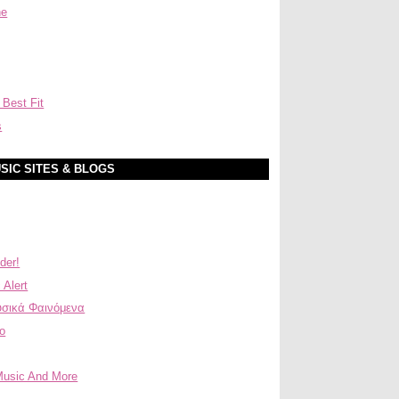
ne
 Best Fit
s
SIC SITES & BLOGS
der!
 Alert
σικά Φαινόμενα
ο
Music And More