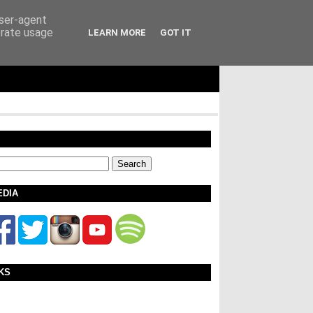
user-agent
erate usage
LEARN MORE
GOT IT
EDIA
KS