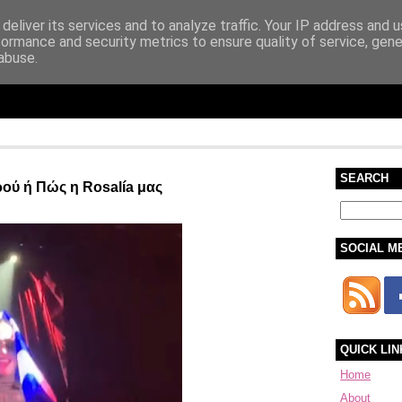
deliver its services and to analyze traffic. Your IP address and 
formance and security metrics to ensure quality of service, gen
abuse.
SEARCH
ού ή Πώς η Rosalía μας
SOCIAL M
QUICK LIN
Home
About