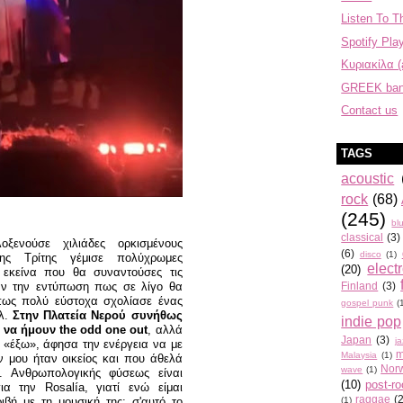
Listen To T
Spotify Play
Κυριακίλα (
GREEK ba
Contact us
TAGS
acoustic
rock
(68)
(245)
bl
classical
(3)
ξενούσε χιλιάδες ορκισμένους
(6)
disco
(1)
ης Τρίτης γέμισε πολύχρωμες
elect
(20)
ν εκείνα που θα συναντούσες τις
Finland
(3)
ναν την εντύπωση πως σε λίγο θα
πως πολύ εύστοχα σχολίασε ένας
gospel punk
(
λ.
Στην Πλατεία Νερού συνήθως
indie pop
 να ήμουν the odd one out
, αλλά
Japan
(3)
j
 «έξω», άφησα την ενέργεια να με
m
Malaysia
(1)
 μου ήταν οικείος και που άθελά
Nor
wave
(1)
 Ανθρωπολογικής φύσεως είναι
(10)
post-r
 την Rosalía, γιατί ενώ είμαι
raggae
(
(1)
ριβή με τη μουσική της: σ'αυτό το