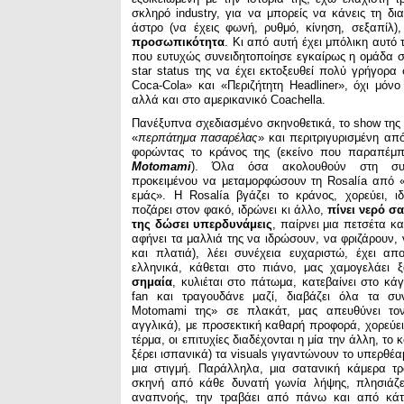
σκληρό industry, για να μπορείς να κάνεις τη δι
άστρο (να έχεις φωνή, ρυθμό, κίνηση, σεξαπίλ)
προσωπικότητα
. Κι από αυτή έχει μπόλικη αυτό 
που ευτυχώς συνειδητοποίησε εγκαίρως η ομάδα σ
star status της να έχει εκτοξευθεί πολύ γρήγορ
Coca-Cola» και «Περιζήτητη Headliner», όχι μόνο
αλλά και στο αμερικανικό Coachella.
Πανέξυπνα σχεδιασμένο σκηνοθετικά, το show της ξ
«
περπάτημα πασαρέλας
» και περιτριγυρισμένη απ
φορώντας το κράνος της (εκείνο που παραπέμπ
Motomami
). Όλα όσα ακολουθούν στη συνέ
προκειμένου να μεταμορφώσουν τη Rosalía από «
εμάς». Η Rosalía βγάζει το κράνος, χορεύει, ιδ
ποζάρει στον φακό, ιδρώνει κι άλλο,
πίνει νερό σα
της δώσει υπερδυνάμεις
, παίρνει μια πετσέτα και
αφήνει τα μαλλιά της να ιδρώσουν, να φριζάρουν,
και πλατιά), λέει συνέχεια ευχαριστώ, έχει απ
ελληνικά, κάθεται στο πιάνο, μας χαμογελάει 
σημαία
, κυλιέται στο πάτωμα, κατεβαίνει στο κά
fan και τραγουδάνε μαζί, διαβάζει όλα τα σ
Motomami της» σε πλακάτ, μας απευθύνει το
αγγλικά), με προσεκτική καθαρή προφορά, χορεύει
τέρμα, οι επιτυχίες διαδέχονται η μία την άλλη, το 
ξέρει ισπανικά) τα visuals γιγαντώνουν το υπερθέα
μια στιγμή. Παράλληλα, μια σατανική κάμερα τρ
σκηνή από κάθε δυνατή γωνία λήψης, πλησιάζ
αναπνοής, την τραβάει από πάνω και από κάτω,