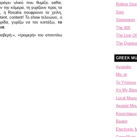
ράγει υλικό που θυμίζει selfie,
Rolling Sto
υν την κάμερα, τη γυρίζουν προς τα
Spin
 η Rosalía σουφρώνει τα χείλη,
tent, content! Το show τελειώνει, ο
Stereogum
ιρίδα, γυρίζω να τον κοιτάξω,
το
κια
.
The 405
ι φοβερή;», «τρομερή» του απαντάω
The Line Of
The Quietu
GREEK MU
Avopolis
Mic.gr
Το Υπόγειο
It's My Blen
Local Music
Aκραία Μου
Κασετόφων
Beater
Electronic 
Gone4Sure