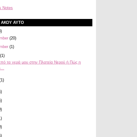
s Notes
Α ΑΚΟΥ ΑΥΤΟ
3)
mber
(20)
mber
(1)
(1)
πό τα νερά μου στην Πλατεία Νερού ή Πώς η
...
(1)
6)
6)
0)
1)
0)
6)