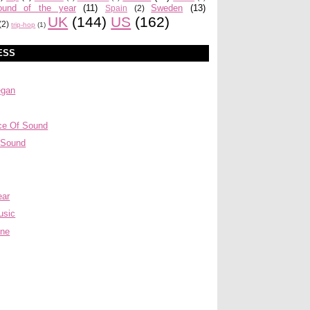
ound of the year
(11)
Sweden
(13)
Spain
(2)
UK
(144)
US
(162)
(2)
trip-hop
(1)
ESS
egan
ce Of Sound
 Sound
ear
usic
ine