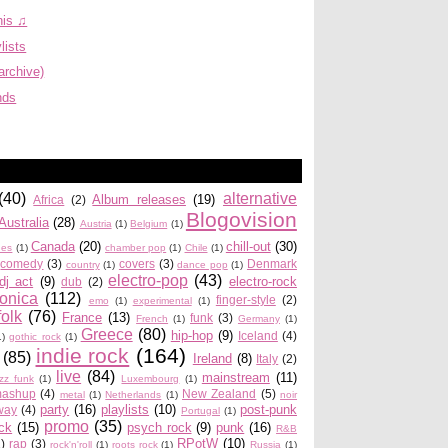
his ♫
lists
archive)
nds
(40)
alternative
Album releases
(19)
Africa
(2)
Blogovision
Australia
(28)
Austria
(1)
Belgium
(1)
Canada
(20)
chill-out
(30)
ues
(1)
chamber pop
(1)
Chile
(1)
comedy
(3)
covers
(3)
Denmark
country
(1)
dance pop
(1)
electro-pop
(43)
dj act
(9)
electro-rock
dub
(2)
ronica
(112)
finger-style
(2)
emo
(1)
experimental
(1)
folk
(76)
France
(13)
funk
(3)
French
(1)
Germany
(1)
Greece
(80)
hip-hop
(9)
Iceland
(4)
1)
gothic rock
(1)
indie rock
(164)
(85)
Ireland
(8)
Italy
(2)
live
(84)
mainstream
(11)
azz funk
(1)
Luxembourg
(1)
ashup
(4)
New Zealand
(5)
metal
(1)
Netherlands
(1)
noir
party
(16)
playlists
(10)
post-punk
way
(4)
Portugal
(1)
promo
(35)
ock
(15)
psych rock
(9)
punk
(16)
R&B
RPotW
(10)
2)
rap
(3)
rock'n'roll
(1)
roots rock
(1)
Russia
(1)