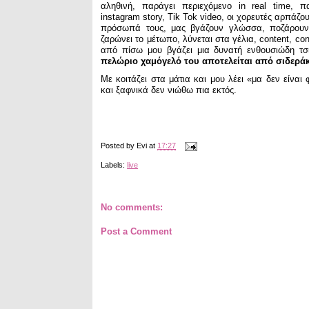
αληθινή, παράγει περιεχόμενο in real time, πα
instagram story, Tik Tok video, οι χορευτές αρπάζο
πρόσωπά τους, μας βγάζουν γλώσσα, ποζάρουν,
ζαρώνει το μέτωπο, λύνεται στα γέλια, content, con
από πίσω μου βγάζει μια δυνατή ενθουσιώδη τσ
πελώριο χαμόγελό του αποτελείται από σιδερά
Με κοιτάζει στα μάτια και μου λέει «μα δεν είνα
και ξαφνικά δεν νιώθω πια εκτός.
Posted by
Evi
at
17:27
Labels:
live
No comments:
Post a Comment