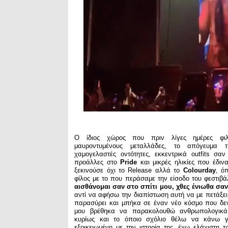
Ο ίδιος χώρος που πριν λίγες ημέρες φιλο
μαυροντυμένους μεταλλάδες, το απόγευμα τ
χαμογελαστές οντότητες, εκκεντρικά outfits σα
προάλλες στο
Pride
και μικρές ηλικίες που έδι
ξεκινούσε όχι το Release αλλά το
Colourday
, ό
φίλος με το που περάσαμε την είσοδο του φεστιβά
αισθάνομαι σαν στο σπίτι μου, χθες ένιωθα σαν
αντί να αφήσω την διαπίστωση αυτή να με πετάξει
παρασύρει και μπήκα σε έναν νέο κόσμο που δεν
μου βρέθηκα να παρακολουθώ ανθρωπολογικά.
κυρίως και το όποιο σχόλιο θέλω να κάνω για
εξοικειωμένη με την ιστορία της, έχω ελάχιστη τ