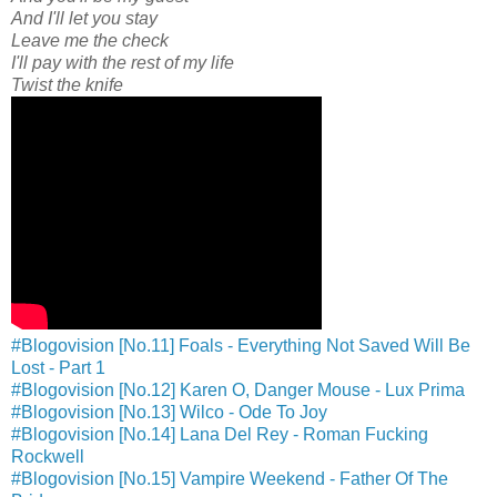
And I'll let you stay
Leave me the check
I'll pay with the rest of my life
Twist the knife
#Blogovision [No.11] Foals - Everything Not Saved Will Be
Lost - Part 1
#Blogovision [No.12] Karen O, Danger Mouse - Lux Prima
#Blogovision [No.13] Wilco - Ode To Joy
#Blogovision [No.14] Lana Del Rey - Roman Fucking
Rockwell
#Blogovision [No.15] Vampire Weekend - Father Of The