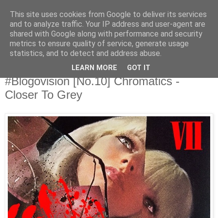
This site uses cookies from Google to deliver its services
Άκου αυτό ♫
and to analyze traffic. Your IP address and user-agent are
shared with Google along with performance and security
metrics to ensure quality of service, generate usage
I listen to bands that don't even exist yet.
statistics, and to detect and address abuse.
LEARN MORE
GOT IT
11/12/2019
#Blogovision [No.10] Chromatics -
Closer To Grey