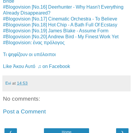
Bride
#Blogovision [No.16] Deerhunter - Why Hasn't Everything
Already Disappeared?
#Blogovision [No.17] Cinematic Orchestra - To Believe
#Blogovision [No.18] Hot Chip - A Bath Full Of Ecstasy
#Blogovision [No.19] James Blake - Assume Form
#Blogovision [No.20] Andrew Bird - My Finest Work Yet
#Blogovision: ένας πρόλογος
Τι ψηφίζουν οι υπόλοιποι
Like Άκου Αυτό ♫ on Facebook
Evi
at
14:53
No comments:
Post a Comment
‹
›
Home