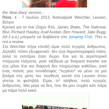
the 'dear diary' version...
Πότε
: 4 - 7 Ιουλίου
2013, festivalpark Werchter, Leuven,
Βέλγιο
Κριτική για τα live (Sigur Rós, James Blake, The National,
Blur, Richard Hawley, Asaf Avidan, Ben Howard, Jake Bugg,
Alt-J κ.α.) μπορείτε να διαβάσετε στο
Jumping Fish
. This is
not a review.
Στο Werchter πήγα επειδή είμαι πολύ τυχερός άνθρωπος.
Δηλαδή -πόσο εξωφρενικό- δεν είχα δημοσιογραφικό πάσο,
αλλά το εισιτήριο ήταν δώρο. Και για τα αεροπορικά
πλήρωσα ελάχιστα, γιατί ταξίδευα με frequent traveler και
είχε μίλια. Και για διαμονή δεν πληρώσαμε καθόλου, γιατί
ένας παλιός μου συνάδελφος *τυχαίνει* να μένει σε μια
βιλάρα στη μέση του πουθενά, κοντά στο Leuven όπου
γίνεται το φεστιβάλ. Είμαι, στ' αλήθεια, πολύ τυχερός
άνθρωπος. Μια μέρα να δεις που θα μου συμβεί κάτι πάρα
μα πάρα πολύ κακό.