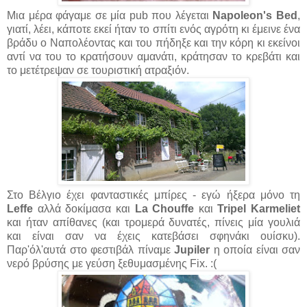
Μια μέρα φάγαμε σε μία pub που λέγεται
Napoleon's Bed
,
γιατί, λέει, κάποτε εκεί ήταν το σπίτι ενός αγρότη κι έμεινε ένα
βράδυ ο Ναπολέοντας και του πήδηξε και την κόρη κι εκείνοι
αντί να του το κρατήσουν αμανάτι, κράτησαν το κρεβάτι και
το μετέτρεψαν σε τουριστική ατραξιόν.
Στο Βέλγιο έχει φανταστικές μπίρες - εγώ ήξερα μόνο τη
Leffe
αλλά δοκίμασα και
La Chouffe
και
Tripel Karmeliet
και ήταν απίθανες (και τρομερά δυνατές, πίνεις μία γουλιά
και είναι σαν να έχεις κατεβάσει σφηνάκι ουίσκυ).
Παρ'όλ'αυτά στο φεστιβάλ πίναμε
Jupiler
η οποία είναι σαν
νερό βρύσης με γεύση ξεθυμασμένης Fix. :(