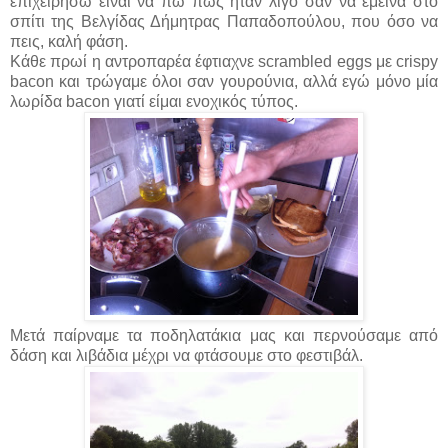
επιχειρήσω είναι να πω πως ήταν λίγο σαν να έμεινα στο
σπίτι της Βελγίδας Δήμητρας Παπαδοπούλου, που όσο να
πεις, καλή φάση.
Κάθε πρωί η αντροπαρέα έφτιαχνε scrambled eggs με crispy
bacon και τρώγαμε όλοι σαν γουρούνια, αλλά εγώ μόνο μία
λωρίδα bacon γιατί είμαι ενοχικός τύπος.
Μετά παίρναμε τα ποδηλατάκια μας και περνούσαμε από
δάση και λιβάδια μέχρι να φτάσουμε στο φεστιβάλ.