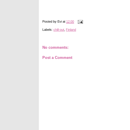
Posted by
Evi
at
12:00
Labels:
chill-out
,
Finland
No comments:
Post a Comment