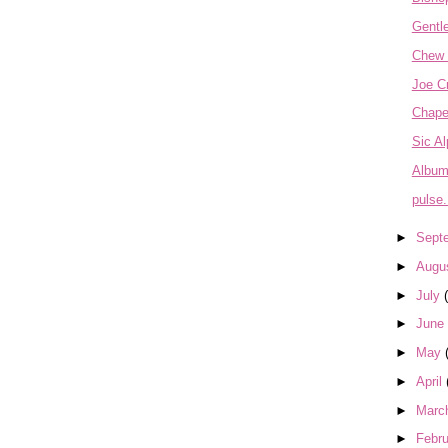
Gentl
Chew 
Joe C
Chape
Sic Al
Album
pulse. 
►
Sept
►
Augu
►
July
►
June
►
May
►
April
►
Marc
►
Febr