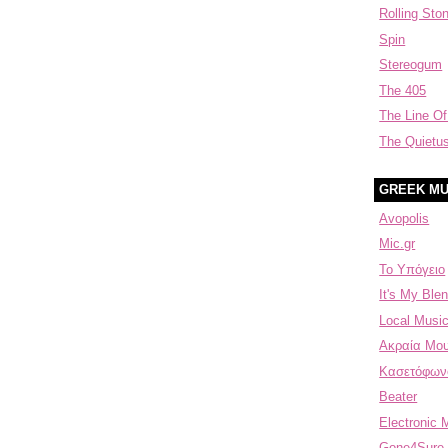
Rolling Sto
Spin
Stereogum
The 405
The Line Of
The Quietu
GREEK MU
Avopolis
Mic.gr
Το Υπόγειο
It's My Blen
Local Music
Aκραία Μου
Κασετόφων
Beater
Electronic 
Gone4Sure