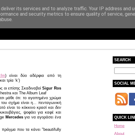
deliver its services and to analyze traffic. Your IP address and 
formance and security metrics to ensure quality of service, gen
abuse.
SEARCH
.fm
) είναι δύο αδέρφια από τη
αι τρία ‘k’)
SOCIAL M
ως οι επίσης Σκαδιναβοί
Sigur Ros
chestra και The Album Leaf
 έτσι μάθε ότι: το αγαπημένο χρώμα
 του σχήμα είναι η... πενταγωνική
ποτό είναι το κόκκινο κρασί και
δεν
κουκουβάγιες, ψοφάει για καφέ και
tage
Mercedes
για να αγοράσει ένα
QUICK LIN
Home
 πράγμα που τα κάνει "beautifully
About