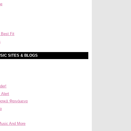
ne
 Best Fit
s
SIC SITES & BLOGS
der!
 Alert
σικά Φαινόμενα
ο
Music And More