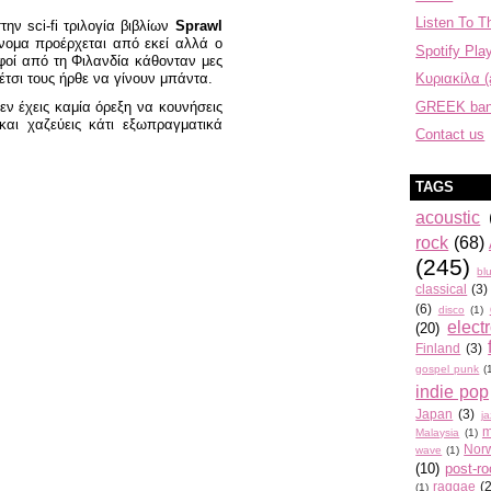
Listen To T
την sci-fi τριλογία βιβλίων
Sprawl
όνομα προέρχεται από εκεί αλλά ο
Spotify Play
φοί από τη Φιλανδία κάθονταν μες
Κυριακίλα (
ι έτσι τους ήρθε να γίνουν μπάντα.
GREEK ba
ν έχεις καμία όρεξη να κουνήσεις
και χαζεύεις κάτι εξωπραγματικά
Contact us
TAGS
acoustic
rock
(68)
(245)
bl
classical
(3)
(6)
disco
(1)
elect
(20)
Finland
(3)
gospel punk
(
indie pop
Japan
(3)
j
m
Malaysia
(1)
Nor
wave
(1)
(10)
post-r
raggae
(
(1)