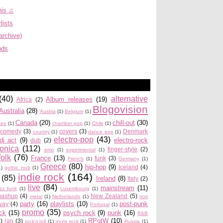
his ♫
lists
archive)
nds
(40)
alternative
Album releases
(19)
Africa
(2)
Blogovision
Australia
(28)
Austria
(1)
Belgium
(1)
Canada
(20)
chill-out
(30)
ues
(1)
chamber pop
(1)
Chile
(1)
comedy
(3)
covers
(3)
Denmark
country
(1)
dance pop
(1)
electro-pop
(43)
dj act
(9)
electro-rock
dub
(2)
ronica
(112)
finger-style
(2)
emo
(1)
experimental
(1)
folk
(76)
France
(13)
funk
(3)
French
(1)
Germany
(1)
Greece
(80)
hip-hop
(9)
Iceland
(4)
1)
gothic rock
(1)
indie rock
(164)
(85)
Ireland
(8)
Italy
(2)
live
(84)
mainstream
(11)
azz funk
(1)
Luxembourg
(1)
ashup
(4)
New Zealand
(5)
metal
(1)
Netherlands
(1)
noir
party
(16)
playlists
(10)
post-punk
way
(4)
Portugal
(1)
promo
(35)
ock
(15)
psych rock
(9)
punk
(16)
R&B
RPotW
(10)
2)
rap
(3)
rock'n'roll
(1)
roots rock
(1)
Russia
(1)