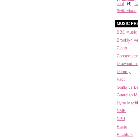
s
soul
(4)
Switzerland
MUSIC PR
BBC Music
Brooklyn V
Clash
Consequen
Drowned In
Dummy
Fact
Gorlla vs B
Guardian M
Hype Mach
NME
NPR
Paste
Pitchfork