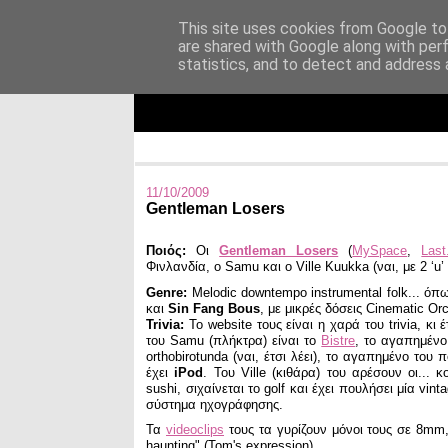
This site uses cookies from Google to 
are shared with Google along with per
Άκου αυτό ♫
statistics, and to detect and address 
I listen to bands that don't even exist yet.
11/10/2009
Gentleman Losers
Ποιός:
Οι
Gentleman Losers
(
MySpace
,
Last
Φινλανδία, ο Samu και ο Ville Kuukka (ναι, με 2 ‘u’ κ
Genre:
Melodic downtempo instrumental folk... όπ
και
Sin Fang Bous
, με μικρές δόσεις Cinematic Or
Trivia:
Το website τους είναι η χαρά του trivia, κι
του Samu (πλήκτρα) είναι το
Bistre
, το αγαπημένο
orthobirotunda (ναι, έτσι λέει), το αγαπημένο του 
έχει
iPod
. Του Ville (κιθάρα) του αρέσουν οι... 
sushi, σιχαίνεται το golf και έχει πουλήσει μία vin
σύστημα ηχογράφησης.
Τα
videoclips
τους τα γυρίζουν μόνοι τους σε 8mm,
haunting" (Tom's expression)