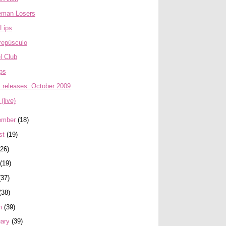
eman Losers
Lips
repúsculo
l Club
ps
 releases: October 2009
(live)
ember
(18)
st
(19)
(26)
(19)
(37)
(38)
h
(39)
uary
(39)