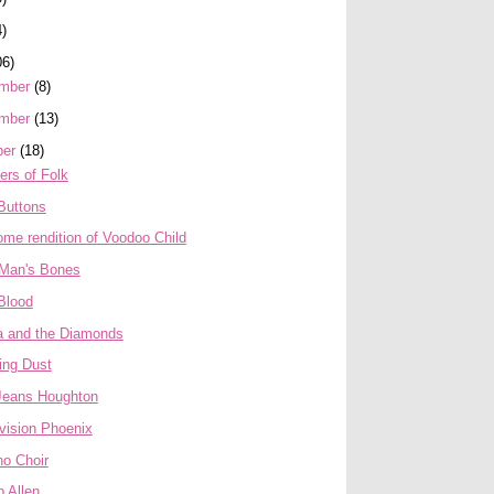
4)
06)
mber
(8)
mber
(13)
ber
(18)
ers of Folk
Buttons
me rendition of Voodoo Child
Man's Bones
Blood
a and the Diamonds
ing Dust
Jeans Houghton
vision Phoenix
no Choir
 Allen