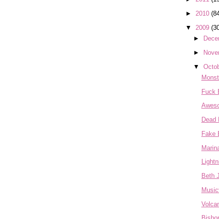
►
2010
(8
▼
2009
(3
►
Dece
►
Nove
▼
Octo
Monst
Fuck 
Aweso
Dead 
Fake 
Marin
Lightn
Beth 
Music
Volca
Bishop