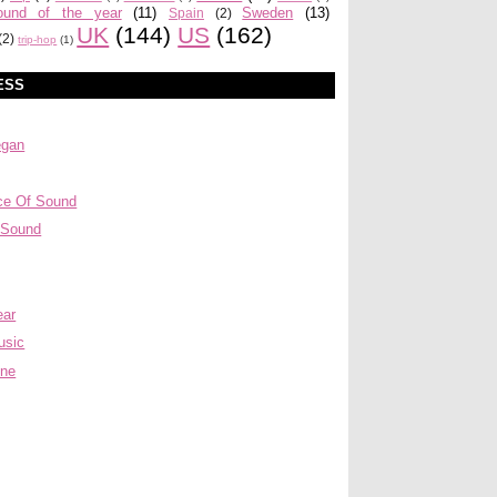
ound of the year
(11)
Sweden
(13)
Spain
(2)
UK
(144)
US
(162)
(2)
trip-hop
(1)
ESS
egan
ce Of Sound
 Sound
ear
usic
ine