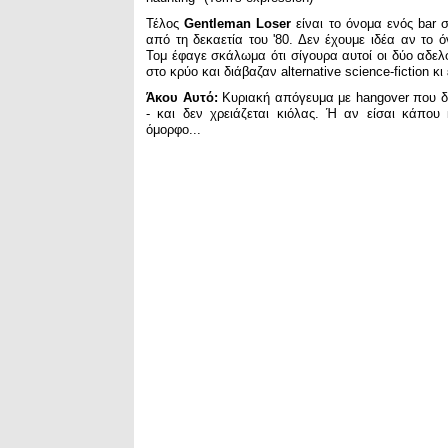
Τέλος
Gentleman Loser
είναι το όνομα ενός bar σ
από τη δεκαετία του '80. Δεν έχουμε ιδέα αν το 
Τομ έφαγε σκάλωμα ότι σίγουρα αυτοί οι δύο αδελ
στο κρύο και διάβαζαν alternative science-fiction κ
Άκου Αυτό:
Κυριακή απόγευμα με hangover που δε
- και δεν χρειάζεται κιόλας. Ή αν είσαι κάπου 
όμορφο...