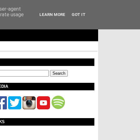
user-agent
erate usage
LEARN MORE
GOT IT
EDIA
KS