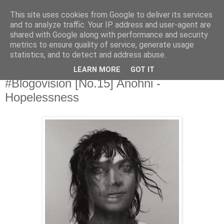
This site uses cookies from Google to deliver its services
Άκου αυτό ♫
and to analyze traffic. Your IP address and user-agent are
shared with Google along with performance and security
metrics to ensure quality of service, generate usage
I listen to bands that don't even exist yet.
statistics, and to detect and address abuse.
LEARN MORE
GOT IT
06/12/2016
#Blogovision [No.15] Anohni -
Hopelessness