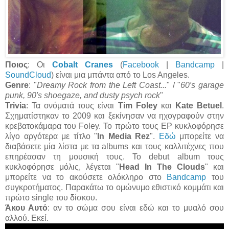
Ποιος
: Οι
Cobalt Cranes
(
Facebook
|
Bandcamp
|
SoundCloud
) είναι μια μπάντα από το Los Angeles.
Genre
: "
Dreamy Rock from the Left Coast...
" / "
60′s garage
punk, 90′s shoegaze, and dusty psych rock
"
Trivia
: Τα ονόματά τους είναι
Tim Foley
και
Kate Betuel
.
Σχηματίστηκαν το 2009 και ξεκίνησαν να ηχογραφούν στην
κρεβατοκάμαρα του Foley. Το πρώτο τους EP κυκλοφόρησε
λίγο αργότερα με τίτλο "
In Media Rez
".
Εδώ
μπορείτε να
διαβάσετε μία λίστα με τα albums
και τους καλλιτέχνες που
επηρέασαν τη μουσική τους. To debut album τους
κυκλοφόρησε μόλις, λέγεται "
Head In The Clouds
" και
μπορείτε να το ακούσετε ολόκληρο στο
Bandcamp
του
συγκροτήματος. Παρακάτω το ομώνυμο εθιστικό κομμάτι και
πρώτο single του δίσκου.
Άκου Αυτό
: αν το σώμα σου είναι εδώ και το μυαλό σου
αλλού. Εκεί.