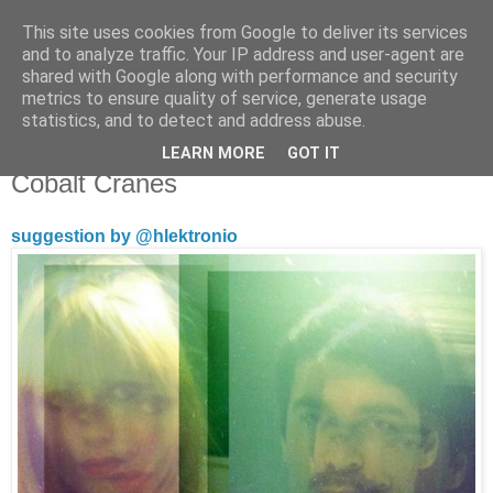
This site uses cookies from Google to deliver its services
Άκου αυτό ♫
and to analyze traffic. Your IP address and user-agent are
shared with Google along with performance and security
metrics to ensure quality of service, generate usage
I listen to bands that don't even exist yet.
statistics, and to detect and address abuse.
LEARN MORE
GOT IT
09/08/2013
Cobalt Cranes
suggestion by @hlektronio